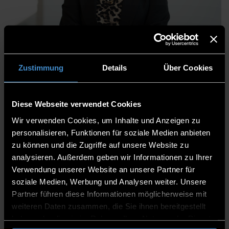
Bianca Illig
Zustimmung
Details
Über Cookies
Abteilung Human-Resource-Management
Diese Webseite verwendet Cookies
Zeitmanagement
Wir verwenden Cookies, um Inhalte und Anzeigen zu
Sachbearbeiterin
personalisieren, Funktionen für soziale Medien anbieten
bayzeit@th-deg.de
zu können und die Zugriffe auf unsere Website zu
BayZeit (Anfangsbuchstabe A-G)
analysieren. Außerdem geben wir Informationen zu Ihrer
Arbeitsunfähigkeiten (Anfangsbuchstabe A-G)
Verwendung unserer Website an unsere Partner für
soziale Medien, Werbung und Analysen weiter. Unsere
H 103
Partner führen diese Informationen möglicherweise mit
weiteren Daten zusammen, die Sie ihnen bereitgestellt
0991/3615-8337
haben oder die sie im Rahmen Ihrer Nutzung der Dienste