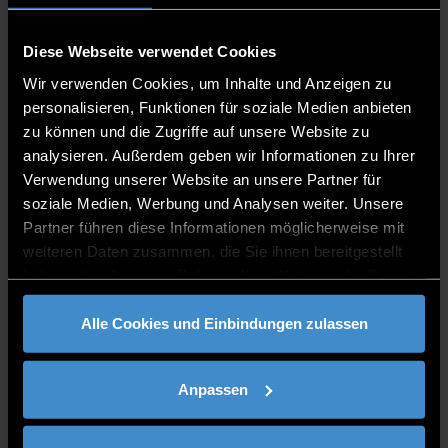
Wissenschaftliche Leitung Institut für
Präzisionsbearbeitung und Hochfrequenztechnik -
IPH
Diese Webseite verwendet Cookies
Wir verwenden Cookies, um Inhalte und Anzeigen zu
L 204
personalisieren, Funktionen für soziale Medien anbieten
0991/3615-533
zu können und die Zugriffe auf unsere Website zu
analysieren. Außerdem geben wir Informationen zu Ihrer
Verwendung unserer Website an unsere Partner für
soziale Medien, Werbung und Analysen weiter. Unsere
Partner führen diese Informationen möglicherweise mit
weiteren Daten zusammen, die Sie ihnen bereitgestellt
haben oder die sie im Rahmen Ihrer Nutzung der Dienste
SPRECHZEITEN
gesammelt haben.
Alle Cookies und Einbindungen zulassen
Sprechzeiten nach Vereinbarung per E-Mail
Anpassen
PUBLIKATIONEN