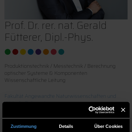
Prof. Dr. rer. nat. Gerald
Fütterer, Dipl.-Phys.
Produktionstechnik / Messtechnik / Berechnung
optischer Systeme & Komponenten
Wissenschaftliche Leitung
Fakultät Angewandte Naturwissenschaften und
Wirtschaftsingenieurwesen
Professorinnen und Professoren
Professor
Zustimmung
Details
Über Cookies