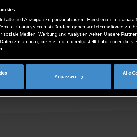
Cookies
nhalte und Anzeigen zu personalisieren, Funktionen für soziale
Website zu analysieren. Außerdem geben wir Informationen zu I
r soziale Medien, Werbung und Analysen weiter. Unsere Partner
 Daten zusammen, die Sie ihnen bereitgestellt haben oder die s
00 Uhr
n.
ies
Alle C
Anpassen