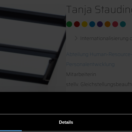
Tanja Staudin
Internationalisierung 
Abteilung Human-Resourc
Personalentwicklung
Mitarbeiterin
stellv. Gleichstellungsbeauft
H 103
0991/3615-348
Details