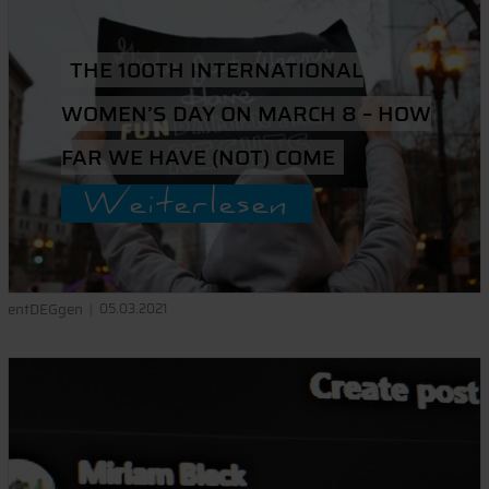
THE 100TH INTERNATIONAL
WOMEN’S DAY ON MARCH 8 – HOW
FAR WE HAVE (NOT) COME
Weiterlesen
entDEGgen
05.03.2021