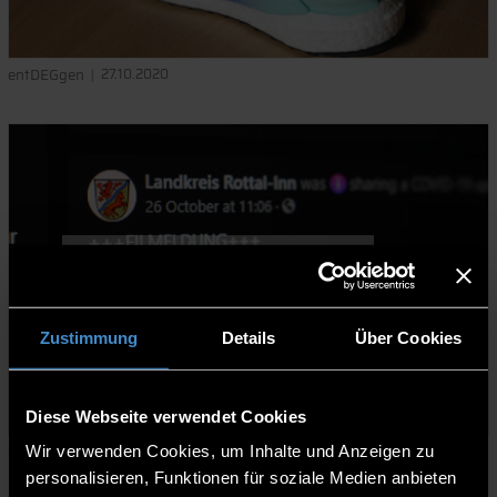
entDEGgen
27.10.2020
CORONA-TAGEBUCH: TAG 6 –
UPDATE
Zustimmung
Details
Über Cookies
Weiterlesen
Diese Webseite verwendet Cookies
entDEGgen
26.10.2020
Wir verwenden Cookies, um Inhalte und Anzeigen zu
personalisieren, Funktionen für soziale Medien anbieten