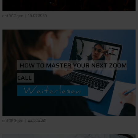
entDEGgen
16.07.2025
HOW TO MASTER YOUR NEXT ZOOM
CALL
Weiterlesen
entDEGgen
22.07.2021