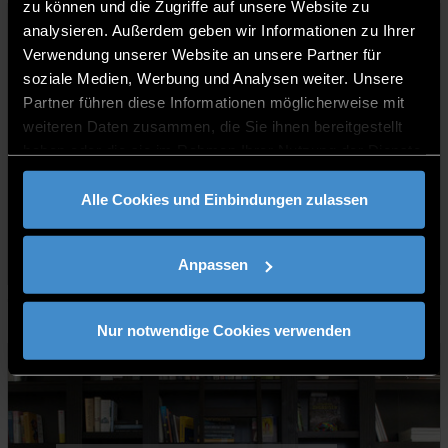
zu können und die Zugriffe auf unsere Website zu
analysieren. Außerdem geben wir Informationen zu Ihrer
Verwendung unserer Website an unsere Partner für
soziale Medien, Werbung und Analysen weiter. Unsere
Partner führen diese Informationen möglicherweise mit
CORONA-TAGEBUCH: TAG 5 – WORK,
weiteren Daten zusammen, die Sie ihnen bereitgestellt
haben oder die sie im Rahmen Ihrer Nutzung der Dienste
WORK, WORK
gesammelt haben.
Weiterlesen
Alle Cookies und Einbindungen zulassen
Anpassen
entDEGgen
25.10.2020
Nur notwendige Cookies verwenden