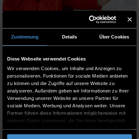
Quality of life and healthcare
09.07.2021
Zustimmung
Details
Über Cookies
Diese Webseite verwendet Cookies
Wir verwenden Cookies, um Inhalte und Anzeigen zu
personalisieren, Funktionen für soziale Medien anbieten
AMBIENT ASSISTED LIVING
zu können und die Zugriffe auf unsere Website zu
Weiterlesen
analysieren. Außerdem geben wir Informationen zu Ihrer
Verwendung unserer Website an unsere Partner für
soziale Medien, Werbung und Analysen weiter. Unsere
Partner führen diese Informationen möglicherweise mit
weiteren Daten zusammen, die Sie ihnen bereitgestellt
Quality of life and healthcare
03.02.2021
haben oder die sie im Rahmen Ihrer Nutzung der Dienste
gesammelt haben.