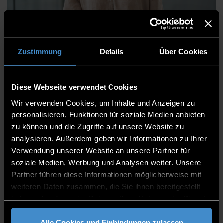
Christina Moosmüller, M.A.
Zustimmung
Details
Über Cookies
Diese Webseite verwendet Cookies
Centre for Further Education
Wir verwenden Cookies, um Inhalte und Anzeigen zu
Seminar Management, Administration & Part-time
personalisieren, Funktionen für soziale Medien anbieten
Study Programmes
zu können und die Zugriffe auf unsere Website zu
Advisor
analysieren. Außerdem geben wir Informationen zu Ihrer
Verwendung unserer Website an unsere Partner für
ITC2 1.06
soziale Medien, Werbung und Analysen weiter. Unsere
Partner führen diese Informationen möglicherweise mit
0991/3615-437
weiteren Daten zusammen, die Sie ihnen bereitgestellt
haben oder die sie im Rahmen Ihrer Nutzung der Dienste
gesammelt haben.
Alle Cookies und Einbindungen zulassen