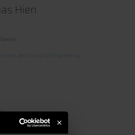
hias Hien
chanics
ciences and Industrial Engineering