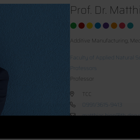
Prof. Dr. Matt
Additive Manufacturing, Me
Faculty of Applied Natural S
Professors
Professor
TCC
0991/3615-9413