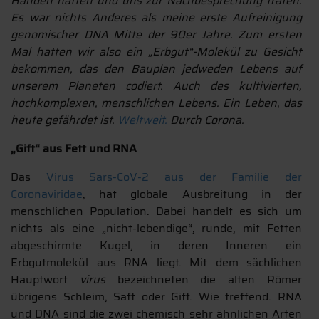
Händen hatten und uns zur Nachbesprechung trafen.
Es war nichts Anderes als meine erste Aufreinigung
genomischer DNA Mitte der 90er Jahre. Zum ersten
Mal hatten wir also ein „Erbgut“-Molekül zu Gesicht
bekommen, das den Bauplan jedweden Lebens auf
unserem Planeten codiert. Auch des kultivierten,
hochkomplexen, menschlichen Lebens. Ein Leben, das
heute gefährdet ist.
Weltweit.
Durch Corona.
„Gift“ aus Fett und RNA
Das
Virus Sars-CoV-2 aus der Familie der
Coronaviridae
, hat globale Ausbreitung in der
menschlichen Population. Dabei handelt es sich um
nichts als eine „nicht-lebendige“, runde, mit Fetten
abgeschirmte Kugel, in deren Inneren ein
Erbgutmolekül aus RNA liegt. Mit dem sächlichen
Hauptwort
virus
bezeichneten die alten Römer
übrigens Schleim, Saft oder Gift. Wie treffend. RNA
und DNA sind die zwei chemisch sehr ähnlichen Arten