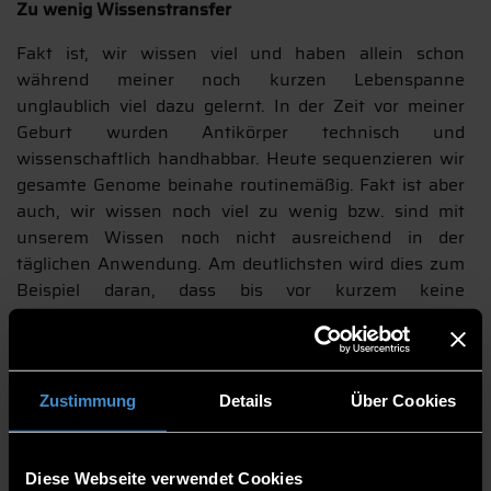
Zu wenig Wissenstransfer
Fakt ist, wir wissen viel und haben allein schon
während meiner noch kurzen Lebenspanne
unglaublich viel dazu gelernt. In der Zeit vor meiner
Geburt wurden Antikörper technisch und
wissenschaftlich handhabbar. Heute sequenzieren wir
gesamte Genome beinahe routinemäßig. Fakt ist aber
auch, wir wissen noch viel zu wenig bzw. sind mit
unserem Wissen noch nicht ausreichend in der
täglichen Anwendung. Am deutlichsten wird dies zum
Beispiel daran, dass bis vor kurzem keine
ausreichenden
Daten
bezüglich Virusvarianten in einer
Viruspandemie verfügbar waren. Wir können froh sein,
dass es Sars-CoV-2 war und kein anderes Virus, das
unsere aktuelle Situation bedingte. Allerdings müssen
Zustimmung
Details
Über Cookies
wir uns wohl damit abfinden, dass dieses Virus mit
hoher Wahrscheinlichkeit nicht mehr verschwinden
wird.
Sars-CoV-1
hatte uns diesen Gefallen getan.
Diese Webseite verwendet Cookies