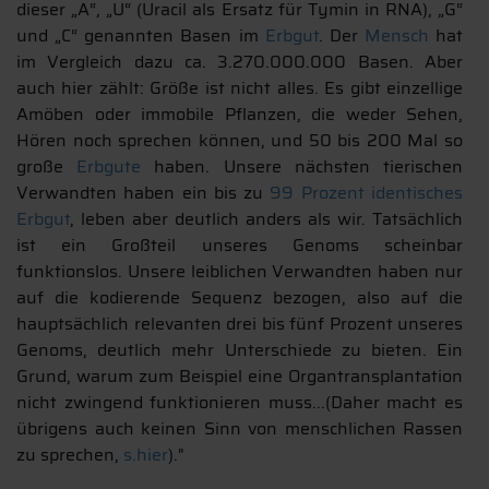
dieser „A“, „U“ (Uracil als Ersatz für Tymin in RNA), „G“
und „C“ genannten Basen im
Erbgut
. Der
Mensch
hat
im Vergleich dazu ca. 3.270.000.000 Basen. Aber
auch hier zählt: Größe ist nicht alles. Es gibt einzellige
Amöben oder immobile Pflanzen, die weder Sehen,
Hören noch sprechen können, und 50 bis 200 Mal so
große
Erbgute
haben. Unsere nächsten tierischen
Verwandten haben ein bis zu
99 Prozent identisches
Erbgut
, leben aber deutlich anders als wir. Tatsächlich
ist ein Großteil unseres Genoms scheinbar
funktionslos. Unsere leiblichen Verwandten haben nur
auf die kodierende Sequenz bezogen, also auf die
hauptsächlich relevanten drei bis fünf Prozent unseres
Genoms, deutlich mehr Unterschiede zu bieten. Ein
Grund, warum zum Beispiel eine Organtransplantation
nicht zwingend funktionieren muss...(Daher macht es
übrigens auch keinen Sinn von menschlichen Rassen
zu sprechen,
s.hier
)."