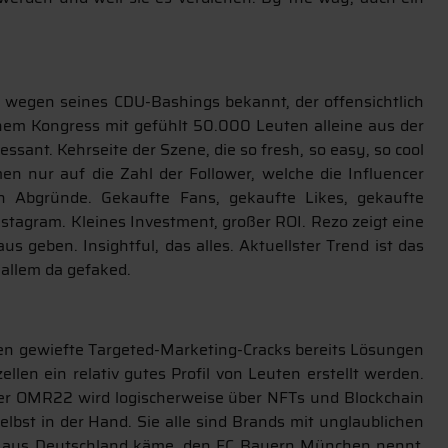
 wegen seines CDU-Bashings bekannt, der offensichtlich
inem Kongress mit gefühlt 50.000 Leuten alleine aus der
ssant. Kehrseite der Szene, die so fresh, so easy, so cool
n nur auf die Zahl der Follower, welche die Influencer
n Abgründe. Gekaufte Fans, gekaufte Likes, gekaufte
stagram. Kleines Investment, großer ROI. Rezo zeigt eine
geben. Insightful, das alles. Aktuellster Trend ist das
 allem da gefaked.
haben gewiefte Targeted-Marketing-Cracks bereits Lösungen
len ein relativ gutes Profil von Leuten erstellt werden.
der OMR22 wird logischerweise über NFTs und Blockchain
elbst in der Hand. Sie alle sind Brands mit unglaublichen
nn aus Deutschland käme, den FC Bayern München nennt,