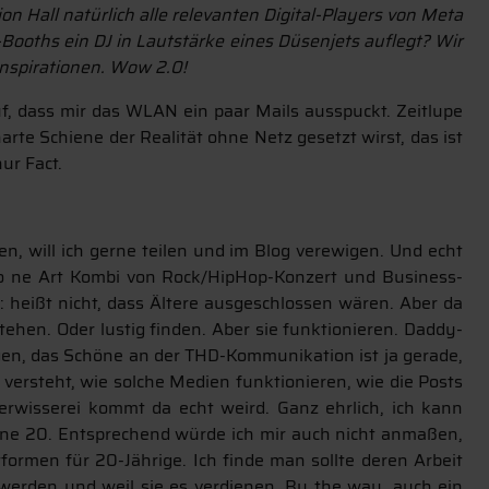
n Hall natürlich alle relevanten Digital-Players von Meta
Booths ein DJ in Lautstärke eines Düsenjets auflegt? Wir
Inspirationen. Wow 2.0!
auf, dass mir das WLAN ein paar Mails ausspuckt. Zeitlupe
rte Schiene der Realität ohne Netz gesetzt wirst, das ist
ur Fact.
, will ich gerne teilen und im Blog verewigen. Und echt
 so ne Art Kombi von Rock/HipHop-Konzert und Business-
e: heißt nicht, dass Ältere ausgeschlossen wären. Aber da
tehen. Oder lustig finden. Aber sie funktionieren. Daddy-
gen, das Schöne an der THD-Kommunikation ist ja gerade,
versteht, wie solche Medien funktionieren, wie die Posts
erwisserei kommt da echt weird. Ganz ehrlich, ich kann
eine 20. Entsprechend würde ich mir auch nicht anmaßen,
formen für 20-Jährige. Ich finde man sollte deren Arbeit
werden und weil sie es verdienen. By the way, auch ein