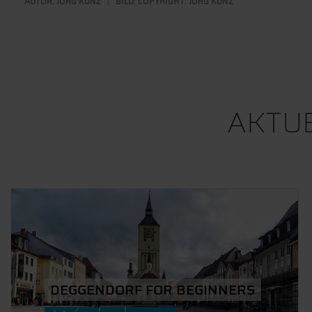
AUTOR:
JÖRG KUNZ
BILD: COPYRIGHT: JÖRG KUNZ
AKTU
DEGGENDORF FOR BEGINNERS