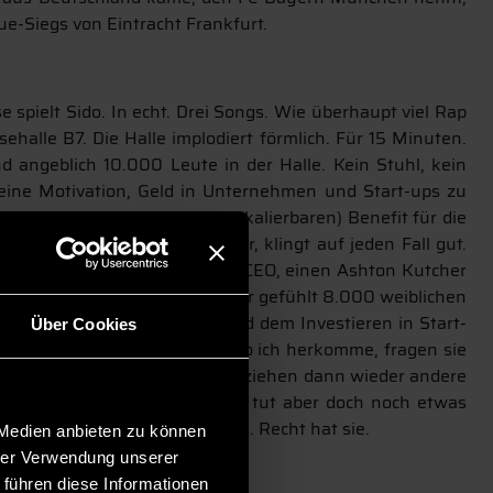
e-Siegs von Eintracht Frankfurt.
 spielt Sido. In echt. Drei Songs. Wie überhaupt viel Rap
halle B7. Die Halle implodiert förmlich. Für 15 Minuten.
d angeblich 10.000 Leute in der Halle. Kein Stuhl, kein
 seine Motivation, Geld in Unternehmen und Start-ups zu
delle, die einen echten (und skalierbaren) Benefit für die
ich: „NGOs“. Wie auch immer, klingt auf jeden Fall gut.
lches Unternehmen und welcher CEO, einen Ashton Kutcher
Frau Mila.“ Auch die letzten der gefühlt 8.000 weiblichen
folgreich mit dem Gründen und dem Investieren in Start-
Über Cookies
rall auf der Welt. In Idaho, wo ich herkomme, fragen sie
gen, eine Idee umzusetzen. Die ziehen dann wieder andere
ls amerikanische Moderatorin tut aber doch noch etwas
ägt, weit mehr als in den USA. Recht hat sie.
 Medien anbieten zu können
hrer Verwendung unserer
 führen diese Informationen