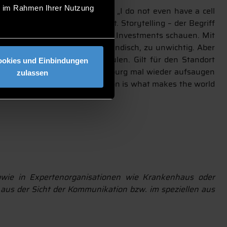
ie im Rahmen Ihrer Nutzung
Bekenntnis der OMR-Festivals: „I do not even have a cell
n Geschichtenerzähler ever gilt. Storytelling – der Begriff
Start-ups aber auch bei anderen Investments schauen. Mit
s erscheint uns zu banal, zu kindisch, zu unwichtig. Aber
en oder eben auch Hochschulen. Gilt für den Standort
ookies und Einbindungen
 Theresa, Meli und ich in Hamburg mal wieder aufsaugen
zulassen
as Wissen. Denn: Communication is what makes the world
owie in Expertenorganisationen wie Krankenhaus oder
e aus der Sicht der Kommunikation bzw. im speziellen aus