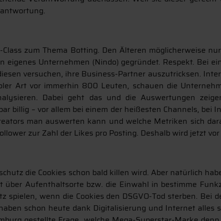
erantwortung.
-Class zum Thema Botting. Den Älteren möglicherweise nur
ein eigenes Unternehmen (Nindo) gegründet. Respekt. Bei e
diesen versuchen, ihre Business-Partner auszutricksen. Intere
oler Art vor immerhin 800 Leuten, schauen die Unternehme
nalysieren. Dabei geht das und die Auswertungen zeige
billig – vor allem bei einem der heißesten Channels, bei In
ators man auswerten kann und welche Metriken sich daraus 
llower zur Zahl der Likes pro Posting. Deshalb wird jetzt vor
nschutz die Cookies schon bald killen wird. Aber natürlich 
t über Aufenthaltsorte bzw. die Einwahl in bestimme Funkzel
tz spielen, wenn die Cookies den DSGVO-Tod sterben. Bei 
haben schon heute dank Digitalisierung und Internet alles s
Hamburg gestellte Frage, welche Mega-Superstar-Marke de