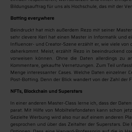
Bildungsauftrag für uns als Hochschule, das mit der V
Botting everywhere
Beindruckt hat mich außerdem Rezo mit seiner Master
sehr clevere Kerl hat einen Master in Informatik und 
Influencer- und Creator-Szene erzählt er, wie viele von 
daherkommt. Meist, erzählt Rezo in beeindruckend co
vorweisen können. Ohne die Daten allerdings zu a
Kommentare, gekaufte Vernetzungen. Zum Teil unfassbar 
Menge interessanter Cases. Welche Daten einzelner Cre
Post-Botting. Denn der Blick wandert von der Zahl der Fo
NFTs, Blockchain und Superstars
In einer anderen Master-Class lerne ich, dass der Date
parat. Mit Hilfe von Mobiltelefondaten kann schon jetz
Gezielte Werbung wird also nur auf einem anderen Pla
gesprochen und über das Zeitalter der Superstars. Die 
Optionen. Dass eine Harvard-Professorin auf die in 