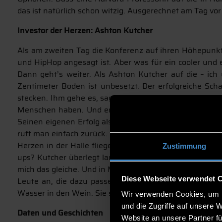
das ist natürlich schon witzig. Ausgerechnet am Tag v
Investor der Herzen: Ashton Kutcher
Als am zweiten Tag die Konferenz auf ihren Höhepunkt zu
und HipHop angesagt ist. Aber was für ein cooler und 
Dann geht’s weiter. Als Ashton Kutcher auf die – ich 
Zentimeter Boden ist unbesetzt. Der erfolgreiche Sch
stecken. Ihm gehe es, sagt er, nicht um Businesses die 
Menschen haben. Und er schaue auf die Menschen hinter
Seinen eigenen Erfolg als Investor erklärt er charman
ruft man einfach zurück. Immer. Nach seinem besten Inv
Herzen in der Halle fliegen ihm jetzt zu. Unter tosen
Zustimmung
ups? Kutcher überlegt lange, ein kurzes Lachen. OK, e
mich das gleiche. Und in Michigan ebenfalls. Und auch 
Diese Webseite verwendet 
Leute an, die dazu passen oder das ganze ergänzen. 
Wasser in den Wein. Sie spricht die Risk-Aversion an. D
Wir verwenden Cookies, um I
und die Zugriffe auf unsere 
Daten und Geschichten
Website an unsere Partner fü