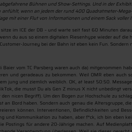
 abgefahrene Bühnen und Show-Settings. Und in der Exhibitio
ich anfühlt, wenn an jedem der rund 400 Quadratmeter-Mega-
Tage mit einer Flut von Informationen und einem Sack voller 
ich sitze im ICE der DB – und warte seit fast 60 Minuten dar
wenn du aus so einem digitalen Riesenhype wieder auf die ha
 Customer-Journey bei der Bahn ist eben kein Fun. Sondern n
eli Baier vom TC Parsberg waren auch da) mitgenommen haben
 sortieren und geradeaus zu bekommen. Weil OMR eben auch
allem jung und ziemlich weiblich. OK, at least 50:50. Messag
TikTok, die musst Du als Gen Z minus X nicht unbedingt vers
r den nicen Begriff). Um den Bogen zur Hochschule zu schla
st an Bord haben. Sondern auch genau die Altersgruppe, die 
eieren können. Interventionen, Befindlichkeiten und Bess
ing und Kommunikation zu haben, aber f*ck, ich bin eben k
die Postings für andere 20-Jährige machen. Auf Medienplatt
chende Verantwortung überlassen. Weil sie dieser gerecht 