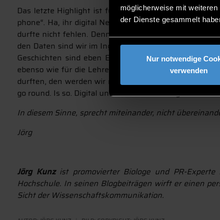
möglicherweise mit weiteren
Das letzte Highlight ist für mich der Auftritt von Le
der Dienste gesammelt habe
phone“. Ha, ihr digital Nerds. Eingeladen ist der Regiss
durfte nicht fehlen. Denn auch das haben wir erneut g
den Daten sind wir im Ingenieurland D. ja ganz prima a
Geschichten sind eben Emotionen und gute Marken, 
Nur notwendige Cook
ebenso wie für die Lehre oder die Wissenschaft. Nur 
verwenden
durften, den werden wir mit in unsere Jobs und unse
go round. Is so. Digital und in echt. Here we go.
In diesem Sinne, sprecht miteinander, nicht übereinande
Jörg
Jörg Kunz
ist promovierter Biologe und PR-Experte 
Hochschule. In seinen Blogbeiträgen wirft er einen per
Sicht der Wissenschaftskommunikation.