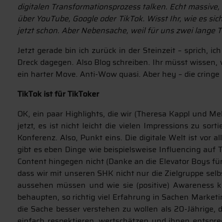
digitalen Transformationsprozess talken. Echt massive,
über YouTube, Google oder TikTok. Wisst Ihr, wie es s
jetzt schon. Aber Nebensache, weil für uns zwei lange 
Jetzt gerade bin ich zurück in der Steinzeit – sprich, 
Dreck dagegen. Also Blog schreiben. Ihr müsst wissen, 
ein harter Move. Anti-Wow quasi. Aber hey – die cringe
TikTok ist für TikToker
OK, ein paar Highlights, die wir (Theresa Kappl und M
jetzt, es ist nicht leicht die vielen Impressions zu
Konferenz. Also, Punkt eins. Die digitale Welt ist vor 
gibt es eben Dinge wie beispielsweise Influencing auf 
Content hingegen nicht (Danke an die Elevator Boys fü
dass wir mit unseren SHK nicht nur die Zielgruppe selb
aussehen müssen und wie sie (positive) Awareness kr
behaupten, so richtig viel Erfahrung in Sachen Market
die Sache besser verstehen zu wollen als 20-Jährige, 
einfach respektieren, wertschätzen und ihnen entspre