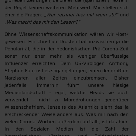
gibt eben Zeitungen, da bieten die (spärlichen) Texte in
der Regel keinen weiteren Mehrwert. Mir stellen sich
eher die Fragen:
„Wer rechnet hier mit wem ab?“
und
„Was macht das mit den Lesern?“
Ohne Wissenschaftskommunikation wären wir »lost«
gewesen. Ein Christian Drosten hat inzwischen ja die
Popularität, die in der hedonistischen Prä-Corona-Zeit
sonst nur eher mehr als weniger überflüssige
Influenzer erreichten. Dem US-Virologen Anthony
Stephen Fauci ist es sogar gelungen, einen der größten
Narzissten aller Zeiten einzubremsen. Bisher
jedenfalls. Immerhin führt unsere hiesige
Medienlandschaft – egal, welche Heads sie auch
verwendet – nicht zu Morddrohungen gegenüber
Wissenschaftlern. Jenseits des Atlantiks sieht das ja
erschreckender Weise anders aus. Was mir nach den
vielen Corona Wochen außerdem auffällt, ist das hier:
In den Sozialen Medien ist die Zahl der