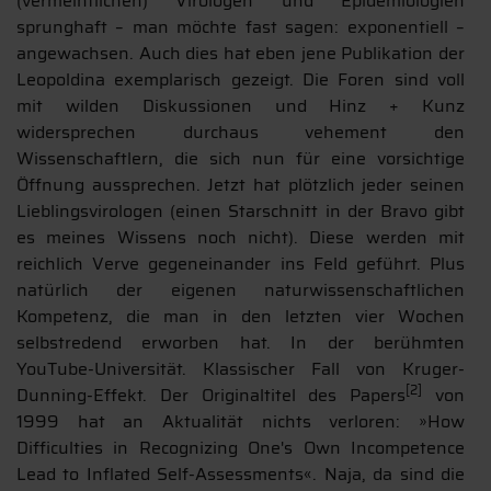
(vermeintlichen) Virologen und Epidemiologien
sprunghaft – man möchte fast sagen: exponentiell –
angewachsen. Auch dies hat eben jene Publikation der
Leopoldina exemplarisch gezeigt. Die Foren sind voll
mit wilden Diskussionen und Hinz + Kunz
widersprechen durchaus vehement den
Wissenschaftlern, die sich nun für eine vorsichtige
Öffnung aussprechen. Jetzt hat plötzlich jeder seinen
Lieblingsvirologen (einen Starschnitt in der Bravo gibt
es meines Wissens noch nicht). Diese werden mit
reichlich Verve gegeneinander ins Feld geführt. Plus
natürlich der eigenen naturwissenschaftlichen
Kompetenz, die man in den letzten vier Wochen
selbstredend erworben hat. In der berühmten
YouTube-Universität. Klassischer Fall von Kruger-
[2]
Dunning-Effekt. Der Originaltitel des Papers
von
1999 hat an Aktualität nichts verloren: »How
Difficulties in Recognizing One's Own Incompetence
Lead to Inflated Self-Assessments«. Naja, da sind die