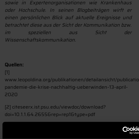
sowie in Expertenorganisationen wie Krankenhaus
oder Hochschule. In seinen Blogbeiträgen wirft er
einen persönlichen Blick auf aktuelle Ereignisse und
betrachtet diese aus der Sicht der Kommunikation bzw.
im speziellen aus Sicht der
Wissenschaftskommunikation.
Quellen:
[1]
www.leopoldina.org/publikationen/detailansicht/publicati
pandemie-die-krise-nachhaltig-ueberwinden-13-april-
2020
[2] citeseerx.ist.psu.edu/viewdoc/download?
doi=10.1.1.64.2655&rep=rep1&type=pdf
AUTOR:
JÖRG KUNZ
BILD: ENGIN AKYUT/PIXABAY