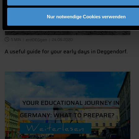
Weiterlesen
Nur notwendige Cookies verwenden
5 MIN
entDEGgen
24.06.2020
A useful guide for your early days in Deggendorf.
YOUR EDUCATIONAL JOURNEY IN
GERMANY: WHAT TO PREPARE?
Weiterlesen