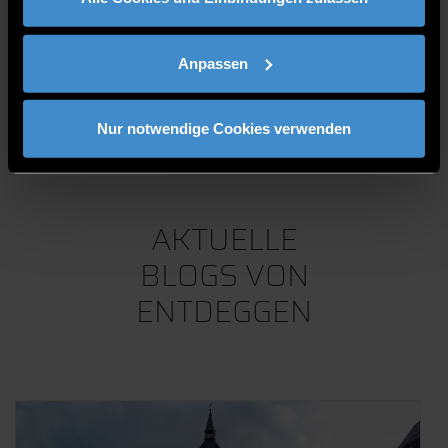
„Ehrenamt ist Ehrensache“ als Gelegenheit sich
erstmalig ehrenamtlich zu engagieren.
Anpassen
AUTOR:
ANNA GRAF
BILD: COPYRIGHT: ADOBE STOCK
Nur notwendige Cookies verwenden
drucken
teilen
BEITRAG TEILEN
AKTUELLE
BLOGS VON
ENTDEGGEN