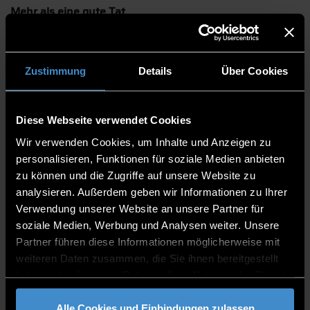
Mehr als eine gute Tat
Aus der heutigen Perspektive kann ich nur
wiederholen, dass ich sehr dankbar für diese
großartige Erfahrung bin und es mich auch persönlich
Zustimmung
Details
Über Cookies
überzeugt hat, mich weiterhin ehrenamtlich zu
engagieren. Darüber hinaus bin ich der Meinung, dass
jeder einmal diese Erfahrung machen sollte und kann
Diese Webseite verwendet Cookies
euch deshalb das AWP–Fach „Ehrenamt ist
Wir verwenden Cookies, um Inhalte und Anzeigen zu
Ehrensache“ nur weiterempfehlen. Denn dabei geht es
personalisieren, Funktionen für soziale Medien anbieten
um mehr als nur um eine gute Tat. Auf geht´s!
zu können und die Zugriffe auf unsere Website zu
analysieren. Außerdem geben wir Informationen zu Ihrer
Anna Graf
Verwendung unserer Website an unsere Partner für
soziale Medien, Werbung und Analysen weiter. Unsere
Partner führen diese Informationen möglicherweise mit
Anna Graf
ist Studentin des Bachelorstudiengangs
weiteren Daten zusammen, die Sie ihnen bereitgestellt
Management im Gesundheits-, Sozial- und
haben oder die sie im Rahmen Ihrer Nutzung der Dienste
Rettungswesen an der THD. Sie nutzte das
gesammelt haben.
Allgemeinwissenschaftliche Wahlpflichtfach (AWP)
Alle Cookies und Einbindungen zulassen