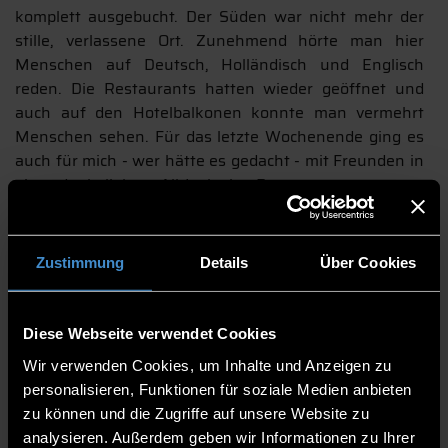
komplett ausgebucht. Der Süden war nicht mehr der
stille, verlassene Ort. Zunehmend hörte man hier
Menschen auf Deutsch, Holländisch und Englisch
reden. Die Restaurants hatten wieder geöffnet und
auch auf den Hotelbalkonen konnte man vermehrt
Menschen sehen. Für das letzte Wochenende ging es
auch für mich - wer hätte es gedacht - mit Freunden in
eines der beliebten All-Inclusive-Resorts.
Und was kann ich sagen, die Gastfreundschaft ist auf
einem sehr hohen Level, das Essen war fantastisch,
Zustimmung
Details
Über Cookies
mit Pool, Sauna, Wellnessbereich und Fitness waren
wir gut bedient. Auch wenn der Strand genau vor der
Hoteltür war, und wir sogar den Aufzug von der
Diese Webseite verwendet Cookies
Hotellobby zum Strand hätten nehmen können, waren
wir während des gesamten Aufenthalts kein einziges
Wir verwenden Cookies, um Inhalte und Anzeigen zu
Mal außerhalb des Hotels unterwegs. Deshalb muss
personalisieren, Funktionen für soziale Medien anbieten
ich zugeben, dass sich während meines
zu können und die Zugriffe auf unsere Website zu
Erasmussemesters nicht nur meine Meinung bezüglich
analysieren. Außerdem geben wir Informationen zu Ihrer