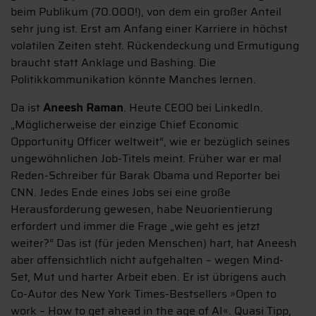
beim Publikum (70.000!), von dem ein großer Anteil
sehr jung ist. Erst am Anfang einer Karriere in höchst
volatilen Zeiten steht. Rückendeckung und Ermutigung
braucht statt Anklage und Bashing. Die
Politikkommunikation könnte Manches lernen.
Da ist
Aneesh Raman
. Heute CEOO bei LinkedIn.
„Möglicherweise der einzige Chief Economic
Opportunity Officer weltweit“, wie er bezüglich seines
ungewöhnlichen Job-Titels meint. Früher war er mal
Reden-Schreiber für Barak Obama und Reporter bei
CNN. Jedes Ende eines Jobs sei eine große
Herausforderung gewesen, habe Neuorientierung
erfordert und immer die Frage „wie geht es jetzt
weiter?“ Das ist (für jeden Menschen) hart, hat Aneesh
aber offensichtlich nicht aufgehalten – wegen Mind-
Set, Mut und harter Arbeit eben. Er ist übrigens auch
Co-Autor des New York Times-Bestsellers »Open to
work – How to get ahead in the age of AI«. Quasi Tipp,