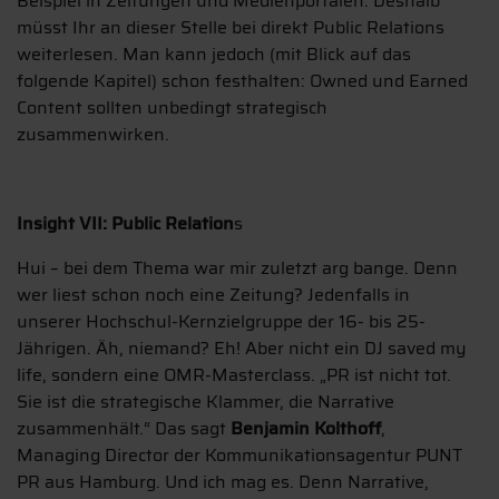
Beispiel in Zeitungen und Medienportalen. Deshalb
müsst Ihr an dieser Stelle bei direkt Public Relations
weiterlesen. Man kann jedoch (mit Blick auf das
folgende Kapitel) schon festhalten: Owned und Earned
Content sollten unbedingt strategisch
zusammenwirken.
Insight VII: Public Relation
s
Hui – bei dem Thema war mir zuletzt arg bange. Denn
wer liest schon noch eine Zeitung? Jedenfalls in
unserer Hochschul-Kernzielgruppe der 16- bis 25-
Jährigen. Äh, niemand? Eh! Aber nicht ein DJ saved my
life, sondern eine OMR-Masterclass. „PR ist nicht tot.
Sie ist die strategische Klammer, die Narrative
zusammenhält.“ Das sagt
Benjamin Kolthoff
,
Managing Director der Kommunikationsagentur PUNT
PR aus Hamburg. Und ich mag es. Denn Narrative,