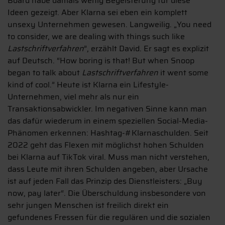
Board habe damals wenig Begeisterung für diese
Ideen gezeigt. Aber Klarna sei eben ein komplett
unsexy Unternehmen gewesen. Langweilig. „You need
to consider, we are dealing with things such like
Lastschriftverfahren
”, erzählt David. Er sagt es explizit
auf Deutsch. “How boring is that! But when Snoop
began to talk about
Lastschriftverfahren
it went some
kind of cool.” Heute ist Klarna ein Lifestyle-
Unternehmen, viel mehr als nur ein
Transaktionsabwickler. Im negativen Sinne kann man
das dafür wiederum in einem speziellen Social-Media-
Phänomen erkennen: Hashtag-#Klarnaschulden. Seit
2022 geht das Flexen mit möglichst hohen Schulden
bei Klarna auf TikTok viral. Muss man nicht verstehen,
dass Leute mit ihren Schulden angeben, aber Ursache
ist auf jeden Fall das Prinzip des Dienstleisters: „Buy
now, pay later“. Die Überschuldung insbesondere von
sehr jungen Menschen ist freilich direkt ein
gefundenes Fressen für die regulären und die sozialen