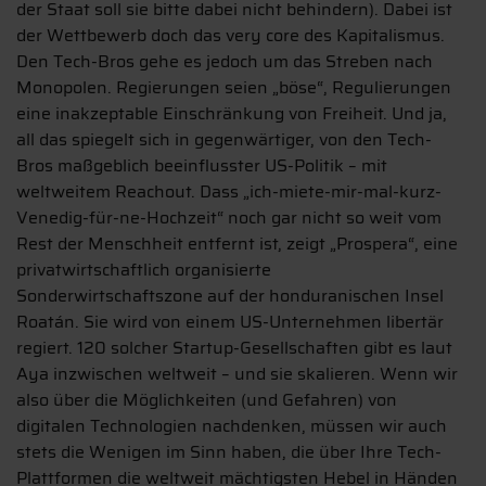
der Staat soll sie bitte dabei nicht behindern). Dabei ist
der Wettbewerb doch das very core des Kapitalismus.
Den Tech-Bros gehe es jedoch um das Streben nach
Monopolen. Regierungen seien „böse“, Regulierungen
eine inakzeptable Einschränkung von Freiheit. Und ja,
all das spiegelt sich in gegenwärtiger, von den Tech-
Bros maßgeblich beeinflusster US-Politik – mit
weltweitem Reachout. Dass „ich-miete-mir-mal-kurz-
Venedig-für-ne-Hochzeit“ noch gar nicht so weit vom
Rest der Menschheit entfernt ist, zeigt „Prospera“, eine
privatwirtschaftlich organisierte
Sonderwirtschaftszone auf der honduranischen Insel
Roatán. Sie wird von einem US-Unternehmen libertär
regiert. 120 solcher Startup-Gesellschaften gibt es laut
Aya inzwischen weltweit – und sie skalieren. Wenn wir
also über die Möglichkeiten (und Gefahren) von
digitalen Technologien nachdenken, müssen wir auch
stets die Wenigen im Sinn haben, die über Ihre Tech-
Plattformen die weltweit mächtigsten Hebel in Händen