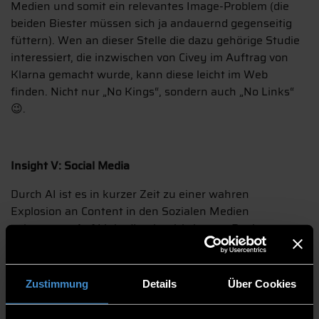
Medien und somit ein relevantes Image-Problem (die
beiden Biester müssen sich ja andauernd gegenseitig
füttern). Wen an dieser Stelle die dazu gehörige Studie
interessiert, die inzwischen von Civey im Auftrag von
Klarna gemacht wurde, kann diese leicht im Web
finden. Nicht nur „No Kings“, sondern auch „No Links“
😉.
Insight V: Social Media
Durch AI ist es in kurzer Zeit zu einer wahren
Explosion an Content in den Sozialen Medien
gekommen. Auf LinkedIn als wichtigstem Business-
Medium ist bereits mehr als 50 Prozent AI-generierter
Inhalt. Dem hat man (bei LinkedIn) den Kampf
angesagt.
Ann-Katrin Schmitz
, Gründerin und CEO
Zustimmung
Details
Über Cookies
(Entrepreneur-Podcast: Baby Got Business) ruft
deshalb bei der OMR die „Credibility Economy“ aus. Es