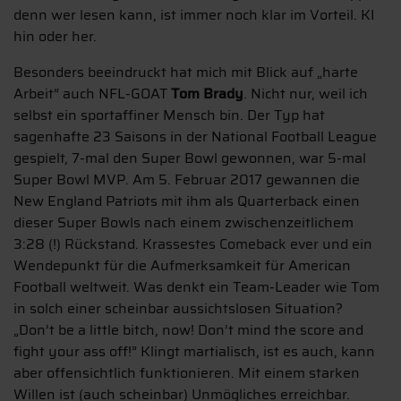
denn wer lesen kann, ist immer noch klar im Vorteil. KI
hin oder her.
Besonders beeindruckt hat mich mit Blick auf „harte
Arbeit“ auch NFL-GOAT
Tom Brady
. Nicht nur, weil ich
selbst ein sportaffiner Mensch bin. Der Typ hat
sagenhafte 23 Saisons in der National Football League
gespielt, 7-mal den Super Bowl gewonnen, war 5-mal
Super Bowl MVP. Am 5. Februar 2017 gewannen die
New England Patriots mit ihm als Quarterback einen
dieser Super Bowls nach einem zwischenzeitlichem
3:28 (!) Rückstand. Krassestes Comeback ever und ein
Wendepunkt für die Aufmerksamkeit für American
Football weltweit. Was denkt ein Team-Leader wie Tom
in solch einer scheinbar aussichtslosen Situation?
„Don’t be a little bitch, now! Don’t mind the score and
fight your ass off!” Klingt martialisch, ist es auch, kann
aber offensichtlich funktionieren. Mit einem starken
Willen ist (auch scheinbar) Unmögliches erreichbar.