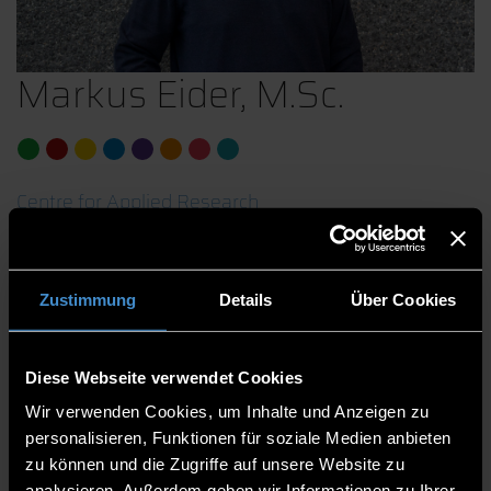
Markus Eider, M.Sc.
Centre for Applied Research
Applied Computer Science & Bionics - Technology
Campus Freyung
Team Leader
Zustimmung
Details
Über Cookies
Research Assistant
Project “Regionales Zukunftszentrum Süd”
Diese Webseite verwendet Cookies
Wir verwenden Cookies, um Inhalte und Anzeigen zu
TCF
personalisieren, Funktionen für soziale Medien anbieten
08551/91764-20
zu können und die Zugriffe auf unsere Website zu
analysieren. Außerdem geben wir Informationen zu Ihrer