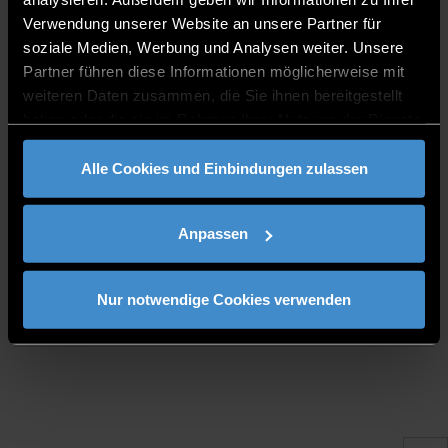
Verwendung unserer Website an unsere Partner für
soziale Medien, Werbung und Analysen weiter. Unsere
Partner führen diese Informationen möglicherweise mit
weiteren Daten zusammen, die Sie ihnen bereitgestellt
haben oder die sie im Rahmen Ihrer Nutzung der Dienste
CONSULTING TIME
gesammelt haben.
Alle Cookies und Einbindungen zulassen
Consultation hours by appointment via email
Anpassen
PUBLICATIONS
Nur notwendige Cookies verwenden