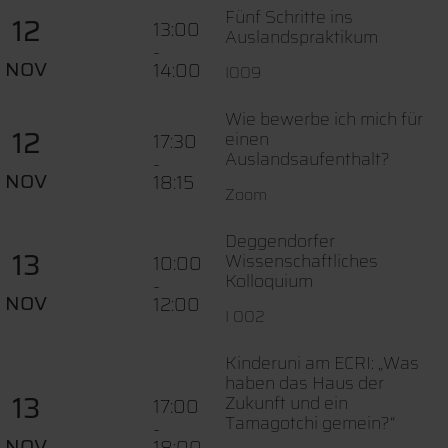
Fünf Schritte ins
12
13:00
Auslandspraktikum
-
NOV
14:00
I009
Wie bewerbe ich mich für
12
einen
17:30
Auslandsaufenthalt?
-
NOV
18:15
Zoom
Deggendorfer
13
Wissenschaftliches
10:00
Kolloquium
-
NOV
12:00
I 002
Kinderuni am ECRI: „Was
haben das Haus der
13
Zukunft und ein
17:00
Tamagotchi gemein?“
-
NOV
18:00