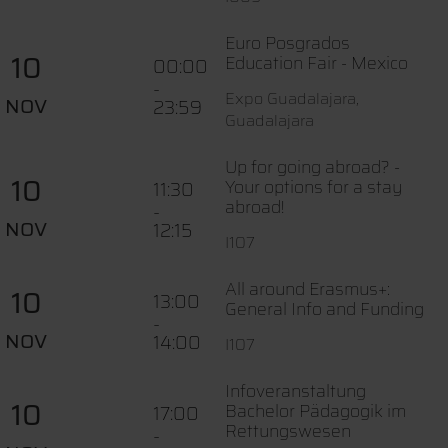
Euro Posgrados
10
Education Fair - Mexico
00:00
-
Expo Guadalajara,
NOV
23:59
Guadalajara
Up for going abroad? -
10
Your options for a stay
11:30
abroad!
-
NOV
12:15
I107
All around Erasmus+:
10
13:00
General Info and Funding
-
NOV
14:00
I107
Infoveranstaltung
10
Bachelor Pädagogik im
17:00
Rettungswesen
-