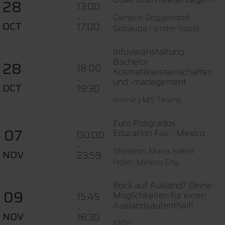
28
13:00
-
Campus Deggendorf,
OCT
17:00
Gebäude I (erster Stock)
Infoveranstaltung
Bachelor
28
18:00
Kosmetikwissenschaften
-
und -management
OCT
19:30
online | MS Teams
Euro Posgrados
07
Education Fair - Mexico
00:00
-
Sheraton Maria Isabel
NOV
23:59
Hotel, Mexico City
Bock auf Ausland? Deine
09
Möglichkeiten für einen
15:45
Auslandsaufenthalt!
-
NOV
16:30
I009