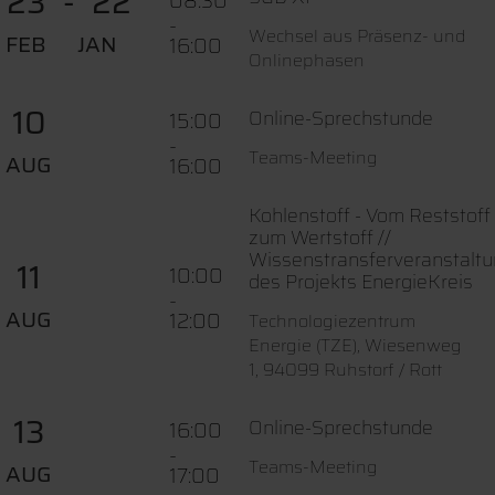
23
22
08:30
-
Wechsel aus Präsenz- und
FEB
JAN
16:00
Onlinephasen
10
Online-Sprechstunde
15:00
-
Teams-Meeting
AUG
16:00
Kohlenstoff - Vom Reststoff
zum Wertstoff //
Wissenstransferveranstalt
11
10:00
des Projekts EnergieKreis
-
AUG
12:00
Technologiezentrum
Energie (TZE), Wiesenweg
1, 94099 Ruhstorf / Rott
13
Online-Sprechstunde
16:00
-
Teams-Meeting
AUG
17:00