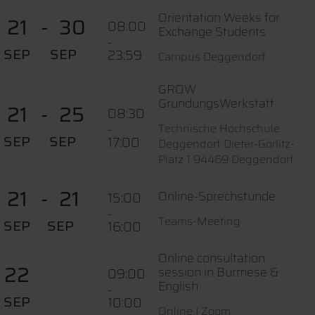
Orientation Weeks for
21
30
08:00
Exchange Students
-
SEP
SEP
23:59
Campus Deggendorf
GROW
GründungsWerkstatt
21
25
08:30
-
Technische Hochschule
SEP
SEP
17:00
Deggendorf Dieter-Görlitz-
Platz 1 94469 Deggendorf
21
21
Online-Sprechstunde
15:00
-
Teams-Meeting
SEP
SEP
16:00
Online consultation
22
session in Burmese &
09:00
English
-
SEP
10:00
Online I Zoom