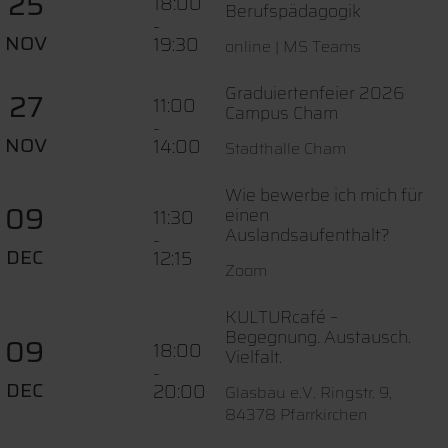
25
18:00
Berufspädagogik
-
NOV
19:30
online | MS Teams
Graduiertenfeier 2026
27
11:00
Campus Cham
-
NOV
14:00
Stadthalle Cham
Wie bewerbe ich mich für
09
einen
11:30
Auslandsaufenthalt?
-
DEC
12:15
Zoom
KULTURcafé –
Begegnung. Austausch.
09
18:00
Vielfalt.
-
DEC
20:00
Glasbau e.V. Ringstr. 9,
84378 Pfarrkirchen