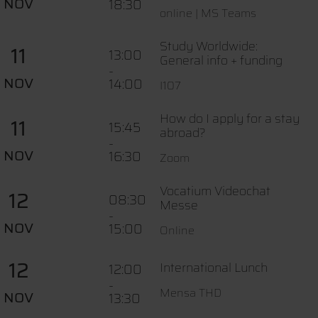
NOV
18:30
online | MS Teams
Study Worldwide:
11
13:00
General info + funding
-
NOV
14:00
I107
How do I apply for a stay
11
15:45
abroad?
-
NOV
16:30
Zoom
Vocatium Videochat
12
08:30
Messe
-
NOV
15:00
Online
12
International Lunch
12:00
-
Mensa THD
NOV
13:30