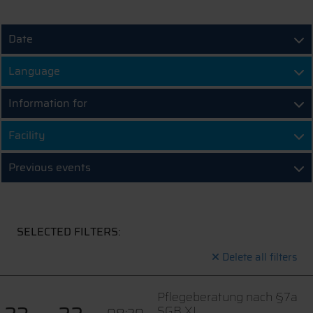
Date
Language
Information for
Facility
Previous events
SELECTED FILTERS:
Delete all filters
Pflegeberatung nach §7a
SGB XI