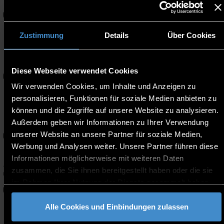
-
OCT
15:00
Online l Zoom
Zustimmung
Details
Über Cookies
Kinderuni am ECRI: „Mein
Handy ist schlauer als ich
16
17:00
– oder doch nicht?“
-
Diese Webseite verwendet Cookies
OCT
18:00
European Campus Rottal-
Wir verwenden Cookies, um Inhalte und Anzeigen zu
Inn
personalisieren, Funktionen für soziale Medien anbieten zu
19
können und die Zugriffe auf unsere Website zu analysieren.
Master Webinar
18:00
Außerdem geben wir Informationen zu Ihrer Verwendung
-
Online - MS Teams
OCT
19:00
unserer Website an unsere Partner für soziale Medien,
Werbung und Analysen weiter. Unsere Partner führen diese
Up for going abroad? -
Informationen möglicherweise mit weiteren Daten
20
Your options for a stay
13:15
zusammen, die Sie ihnen bereitgestellt haben oder die sie
abroad!
-
im Rahmen Ihrer Nutzung der Dienste gesammelt haben.
OCT
14:00
I009
Alle Cookies und Einbindungen zulassen
Gründungsstammtisch