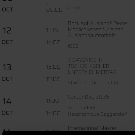
-
Cham
OCT
00:00
Bock auf Ausland? Deine
12
Möglichkeiten für einen
13:15
Auslandsaufenthalt!
-
OCT
14:00
I009
7. BAYERISCH-
13
TSCHECHISCHER
15:00
UNTERNEHMERTAG
-
OCT
19:00
Stadthalle Deggendorf
Career Day 2026
14
11:00
-
Sonnendeck,
OCT
14:00
Hauptcampus Deggendorf
International Master
14
14:00
Webinar