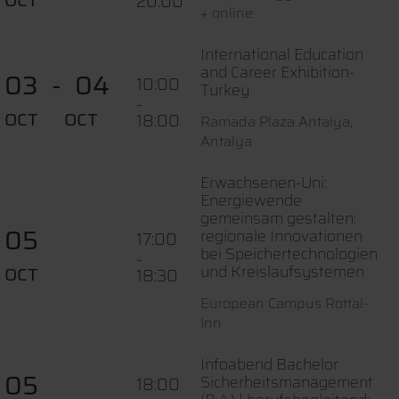
OCT
20:00
+ online
International Education
and Career Exhibition-
03
04
10:00
Turkey
-
OCT
OCT
18:00
Ramada Plaza Antalya,
Antalya
Erwachsenen-Uni:
Energiewende
gemeinsam gestalten:
05
regionale Innovationen
17:00
bei Speichertechnologien
-
und Kreislaufsystemen
OCT
18:30
European Campus Rottal-
Inn
Infoabend Bachelor
05
Sicherheitsmanagement
18:00