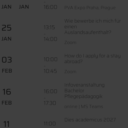
-
JAN
JAN
16:00
PVA Expo Praha, Prague
Wie bewerbe ich mich für
25
einen
13:15
Auslandsaufenthalt?
-
JAN
14:00
Zoom
How do I apply for a stay
03
10:00
abroad?
-
FEB
10:45
Zoom
Infoveranstaltung
16
Bachelor
16:00
Pflegepädagogik
-
FEB
17:30
online | MS Teams
Dies academicus 2027
11
11:00