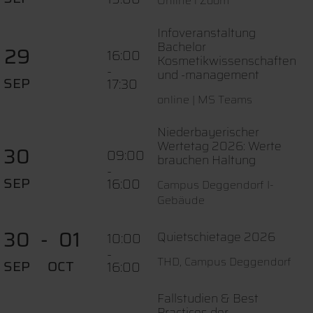
Online l Zoom
Infoveranstaltung
Bachelor
29
16:00
Kosmetikwissenschaften
-
und -management
SEP
17:30
online | MS Teams
Niederbayerischer
Wertetag 2026: Werte
30
09:00
brauchen Haltung
-
SEP
16:00
Campus Deggendorf I-
Gebäude
30
01
Quietschietage 2026
10:00
-
THD, Campus Deggendorf
SEP
OCT
16:00
Fallstudien & Best
Practices der