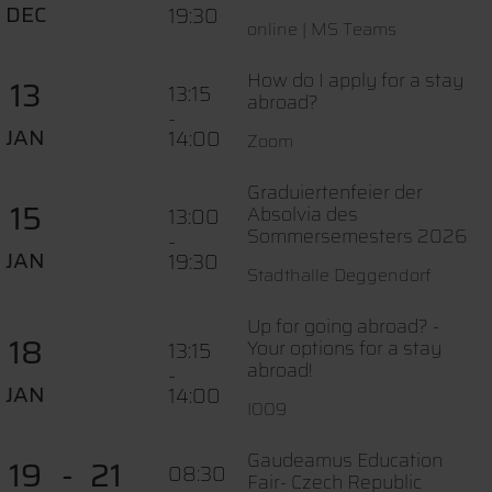
DEC
19:30
online | MS Teams
How do I apply for a stay
13
13:15
abroad?
-
JAN
14:00
Zoom
Graduiertenfeier der
15
Absolvia des
13:00
Sommersemesters 2026
-
JAN
19:30
Stadthalle Deggendorf
Up for going abroad? -
18
Your options for a stay
13:15
abroad!
-
JAN
14:00
I009
Gaudeamus Education
19
21
08:30
Fair- Czech Republic