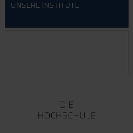
UNSERE INSTITUTE
UNTERNEHMERISCHE
HOCHSCHULE
AM GRÖßTEN ZENTRUM FÜR ENTREPRENEURSHIP IN
OSTBAYERN
DIE
HOCHSCHULE