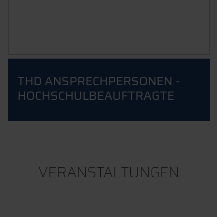
VERBESSERUNGS­
VORSCHLÄGE
THD-IDEENMANAGEMENT
THD ANSPRECHPERSONEN -
HOCHSCHULB­EAUFTRAGTE
VERANSTALTUNGEN