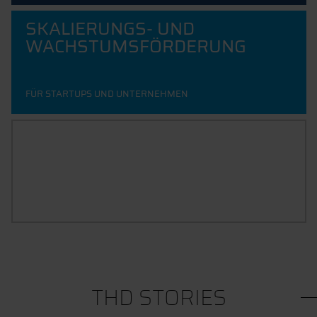
SKALIERUNGS- UND
WACHSTUMSFÖRDERUNG
FÜR STARTUPS UND UNTERNEHMEN
ENTREPRENEURSHIP IN LEHRE
UND FORSCHUNG
ANGEBOTE FÜR STUDIERENDE UND FORSCHENDE
THD STORIES