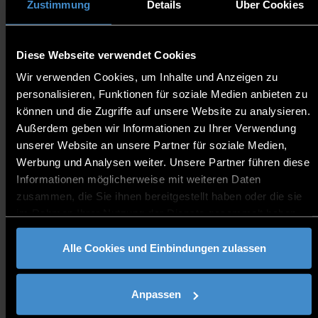
UNTERNEHMEN
Zustimmung
Details
Über Cookies
Diese Webseite verwendet Cookies
Wir verwenden Cookies, um Inhalte und Anzeigen zu
INFOS & KOOPERATIONS-
personalisieren, Funktionen für soziale Medien anbieten zu
MÖGLICHKEITEN
können und die Zugriffe auf unsere Website zu analysieren.
Außerdem geben wir Informationen zu Ihrer Verwendung
unserer Website an unsere Partner für soziale Medien,
Werbung und Analysen weiter. Unsere Partner führen diese
Informationen möglicherweise mit weiteren Daten
INTERNATIONALE
zusammen, die Sie ihnen bereitgestellt haben oder die sie
KOOPERATIONEN &
im Rahmen Ihrer Nutzung der Dienste gesammelt haben.
TÄTIGKEITEN
Alle Cookies und Einbindungen zulassen
Anpassen