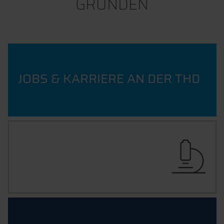
GRÜNDEN
JOBS & KARRIERE AN DER THD
FORSCHUNG AN DER
TH DEGGENDORF