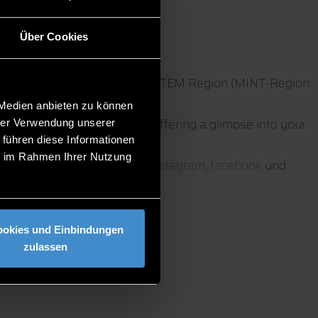
Über Cookies
network of the Lower Bavaria STEM Region (MINT-Region
 Medien anbieten zu können
ing workshops while also offering a glimpse into your
hrer Verwendung unserer
 führen diese Informationen
ie im Rahmen Ihrer Nutzung
 our social media channels:
Instagram
,
facebook
und
ookies und Einbindungen
zulassen