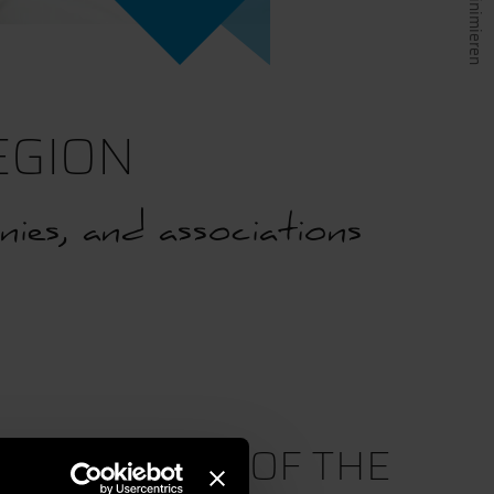
EGION
ies, and associations
ECOME PART OF THE