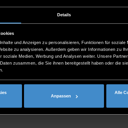
Details
ts, parents, and teachers? Leverage the expertise and 
Cookies
nhalte und Anzeigen zu personalisieren, Funktionen für soziale
topics—especially computer science and IT—through engag
Website zu analysieren. Außerdem geben wir Informationen zu I
r soziale Medien, Werbung und Analysen weiter. Unsere Partner
 Daten zusammen, die Sie ihnen bereitgestellt haben oder die s
o you on our website,
mint-niederbayern.de
, as well as on
n.
STEM cooperation partner!
ies
Alle C
Anpassen