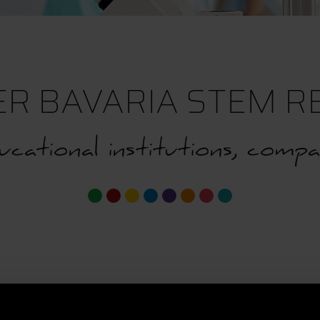
R BAVARIA STEM R
tional institutions, compan
ERATION IN STEM AND B