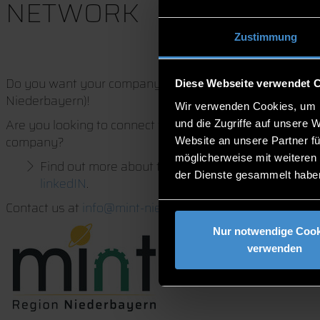
NETWORK
Zustimmung
Do you want your company to be more visible to studen
Diese Webseite verwendet 
Niederbayern)!
Wir verwenden Cookies, um I
Are you looking to connect with schools to teach STEM 
und die Zugriffe auf unsere 
company?
Website an unsere Partner fü
möglicherweise mit weiteren
Find out more about the
opportunities
available t
der Dienste gesammelt habe
linkedIN
.
Contact us at
info@mint-niederbayern.de
and become a 
Nur notwendige Cook
verwenden