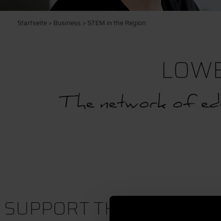
Startseite
>
Business
> STEM in the Region
LOWE
The network of educa
SUPPORT THE NEXT GEN