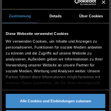
Zustimmung
Details
Über Cookies
MINT (STEM) OFFERINGS
Diese Webseite verwendet Cookies
Cooperation possibilities
Wir verwenden Cookies, um Inhalte und Anzeigen zu
personalisieren, Funktionen für soziale Medien anbieten
zu können und die Zugriffe auf unsere Website zu
analysieren. Außerdem geben wir Informationen zu Ihrer
Verwendung unserer Website an unsere Partner für
EMPLOYER BRANDING
soziale Medien, Werbung und Analysen weiter. Unsere
with Further Education
Partner führen diese Informationen möglicherweise mit
weiteren Daten zusammen, die Sie ihnen bereitgestellt
haben oder die sie im Rahmen Ihrer Nutzung der Dienste
gesammelt haben.
Alle Cookies und Einbindungen zulassen