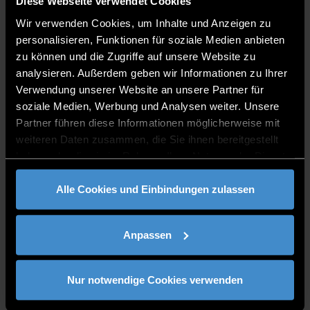
Grafenau
Diese Webseite verwendet Cookies
08552/975620-19
Wir verwenden Cookies, um Inhalte und Anzeigen zu
personalisieren, Funktionen für soziale Medien anbieten
zu können und die Zugriffe auf unsere Website zu
analysieren. Außerdem geben wir Informationen zu Ihrer
Verwendung unserer Website an unsere Partner für
soziale Medien, Werbung und Analysen weiter. Unsere
Partner führen diese Informationen möglicherweise mit
CONSULTING TIME
weiteren Daten zusammen, die Sie ihnen bereitgestellt
haben oder die sie im Rahmen Ihrer Nutzung der Dienste
Drop me a mail.
gesammelt haben.
Alle Cookies und Einbindungen zulassen
You will find open theses at the following link:
Anpassen
https://ilearn.th-deg.de/blog/index.php?
userid=63750
Nur notwendige Cookies verwenden