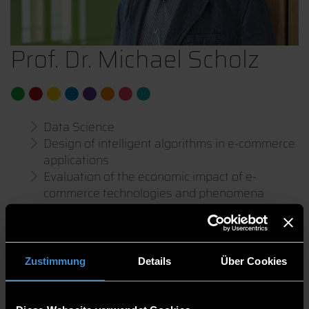
Prof. Dr. Michael Scholz
Data Science
Design of intelligent algorithms in e-commerce
applications
Evaluation of the economic impact of e-
commerce technologies and phenomena
Faculty of Computer Science
Professors
Zustimmung
Details
Über Cookies
Professor