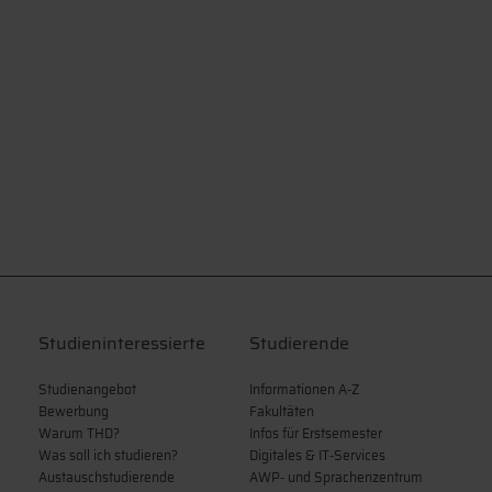
Studieninteressierte
Studierende
Studienangebot
Informationen A-Z
Bewerbung
Fakultäten
Warum THD?
Infos für Erstsemester
Was soll ich studieren?
Digitales & IT-Services
Austauschstudierende
AWP- und Sprachenzentrum