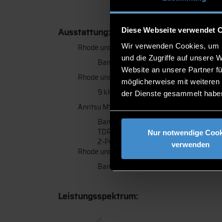
Ausstattung:
Diese Webseite verwendet 
Wir verwenden Cookies, um I
Rhode und Schwarz FSH 4
und die Zugriffe auf unsere 
Bandbreite: 4 GHz
Website an unsere Partner fü
Rhode und Schwarz FSP30
möglicherweise mit weiteren
9 kHz - 30 GHz mit Trackinggenerator
der Dienste gesammelt habe
Anritsu MS46122A
Bandbreite 1 MHz - 40 GHz
TDR-Option
Nur notwendige Cook
2-Port
verwenden
Rhode und Schwarz ZNB-20
Bandbreite 9 kHz - 20 GHz 2-Port
Leistungsspektrum: