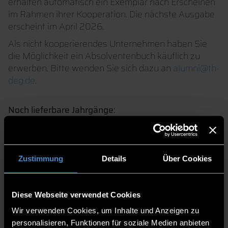
erhalten automatisch ein Exemplar nach Erscheinen
im Rahmen ihrer Kooperation. Die nächste Ausgabe
erscheint im April 2026.
Als nicht kooperierendes Unternehmen haben Sie
die Möglichkeit ein Absolventenbuch käuflich zu
erwerben. Bitte wenden Sie sich dazu an
alumni@th-
deg.de
.
Noch lieferbare Jahrgänge:
2025
2024
2023
Zustimmung
Details
Über Cookies
2022
2021
2020
Diese Webseite verwendet Cookies
2018
2016
Wir verwenden Cookies, um Inhalte und Anzeigen zu
2015
personalisieren, Funktionen für soziale Medien anbieten