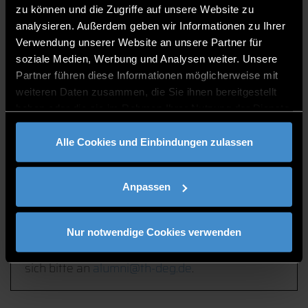
2014
zu können und die Zugriffe auf unsere Website zu
2012
analysieren. Außerdem geben wir Informationen zu Ihrer
2011
Verwendung unserer Website an unsere Partner für
2010
soziale Medien, Werbung und Analysen weiter. Unsere
2009
Partner führen diese Informationen möglicherweise mit
2008
weiteren Daten zusammen, die Sie ihnen bereitgestellt
2007
haben oder die sie im Rahmen Ihrer Nutzung der Dienste
2006
gesammelt haben.
Alle Cookies und Einbindungen zulassen
Anpassen
Kontakt
Nur notwendige Cookies verwenden
Bei Fragen zum Absolventenbuch wenden Sie
sich bitte an
alumni@th-deg.de
.