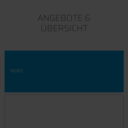
ANGEBOTE &
ÜBERSICHT
NEWS
SEMESTERKURSE
VORLESUNGSPLAN, KURSE, AWP- UND SPRACHENWAHL