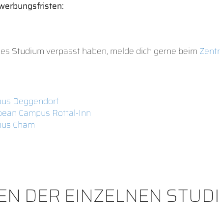
werbungsfristen:
ndes Studium verpasst haben, melde dich gerne beim
Zent
pus Deggendorf
pean Campus Rottal-Inn
pus Cham
EN DER EINZELNEN STUD