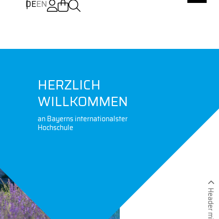
DE
EN
HERZLICH
WILLKOMMEN
an Bayerns internationalster
Hochschule
Header minimieren