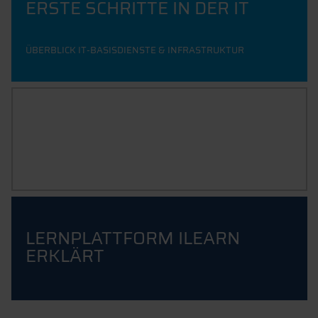
ERSTE SCHRITTE IN DER IT
ÜBERBLICK IT-BASISDIENSTE & INFRASTRUKTUR
IT 4 STUDENTS
ILEARN KURS FÜR STUDIERENDE
LERNPLATTFORM ILEARN
ERKLÄRT