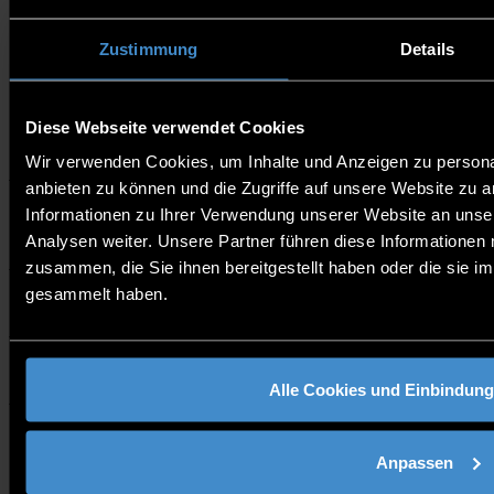
die Verschwendung von Netzressourcen oder deren
Mißbrauch zu einer Erhöhung der Nutzungsentgelte
und zu Unregelmäßigkeiten bei der Nutzung der
Zustimmung
Details
Dienste führen könnte.
Diese Webseite verwendet Cookies
1. Geltungsbereich
Wir verwenden Cookies, um Inhalte und Anzeigen zu personal
anbieten zu können und die Zugriffe auf unsere Website zu 
2. Anforderungen an die nutzenden
Informationen zu Ihrer Verwendung unserer Website an unse
Einrichtungen
Analysen weiter. Unsere Partner führen diese Informationen
zusammen, die Sie ihnen bereitgestellt haben oder die sie 
gesammelt haben.
3. Missbrauch
4. Konsequenzen bei Verstößen
Alle Cookies und Einbindung
NUTZUNGSREGELUNGE
Anpassen