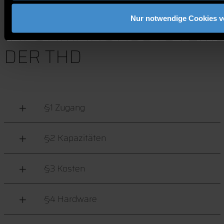
FÜR
Nur notwendige Cookies 
INFORMATIONSSYSTEM
DER THD
§1 Zugang
§2 Kapazitäten
§3 Kosten
§4 Hardware