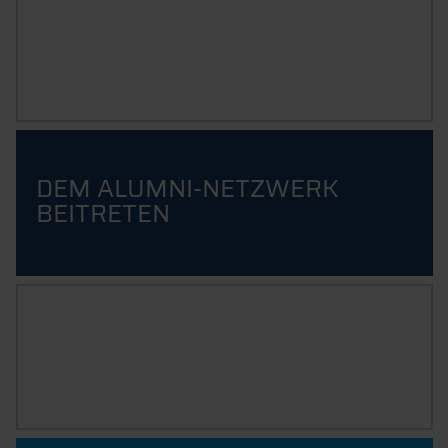
AN DER THD PROMOVIEREN
DEM ALUMNI-NETZWERK
BEITRETEN
INFOS ZUR EXMATRIKULATION