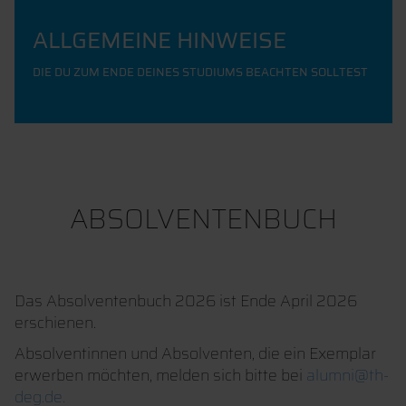
ALLGEMEINE HINWEISE
DIE DU ZUM ENDE DEINES STUDIUMS BEACHTEN SOLLTEST
ABSOLVENTENBUCH
Das Absolventenbuch 2026 ist Ende April 2026
erschienen.
Absolventinnen und Absolventen, die ein Exemplar
erwerben möchten, melden sich bitte bei
alumni@th-
deg.de.