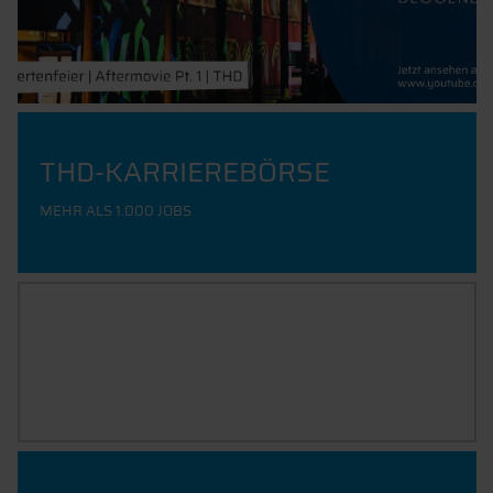
THD-KARRIEREBÖRSE
MEHR ALS 1.000 JOBS
EXISTENZGRÜNDUNG
INFOS FÜR STUDIERENDE, ALUMNI UND MITARBEITENDE