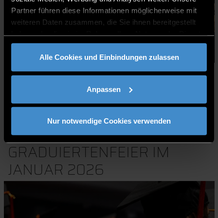
Partner führen diese Informationen möglicherweise mit
weiteren Daten zusammen, die Sie ihnen bereitgestellt
haben oder die sie im Rahmen Ihrer Nutzung der Dienste
gesammelt haben.
Alle Cookies und Einbindungen zulassen
Anpassen
Nur notwendige Cookies verwenden
EINDRÜCKE VON DER
GRADUIERTENFEIER IM
JANUAR 2026