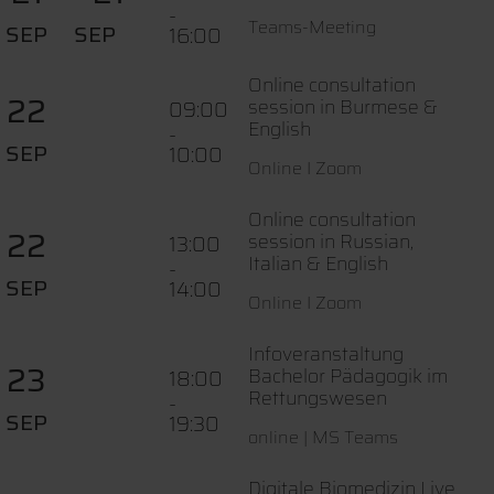
-
Teams-Meeting
SEP
SEP
16:00
Online consultation
22
session in Burmese &
09:00
English
-
SEP
10:00
Online I Zoom
Online consultation
22
session in Russian,
13:00
Italian & English
-
SEP
14:00
Online I Zoom
Infoveranstaltung
23
Bachelor Pädagogik im
18:00
Rettungswesen
-
SEP
19:30
online | MS Teams
Digitale Biomedizin Live