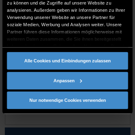
THD ACHTER
zu können und die Zugriffe auf unsere Website zu
analysieren. Außerdem geben wir Informationen zu Ihrer
DAS NEUE HOCHSCHUL-RUDER-
Verwendung unserer Website an unsere Partner für
TEAM
soziale Medien, Werbung und Analysen weiter. Unsere
Partner führen diese Informationen möglicherweise mit
weiteren Daten zusammen, die Sie ihnen bereitgestellt
haben oder die sie im Rahmen Ihrer Nutzung der Dienste
MUSIZIEREN AM CAMPUS
gesammelt haben.
Alle Cookies und Einbindungen zulassen
Anpassen
STUDENTISCHE VEREINE
Nur notwendige Cookies verwenden