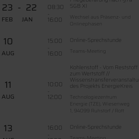
23
22
SGB XI
08:30
-
Wechsel aus Präsenz- und
FEB
JAN
16:00
Onlinephasen
10
Online-Sprechstunde
15:00
-
Teams-Meeting
AUG
16:00
Kohlenstoff - Vom Reststoff
zum Wertstoff //
Wissenstransferveranstalt
11
10:00
des Projekts EnergieKreis
-
AUG
12:00
Technologiezentrum
Energie (TZE), Wiesenweg
1, 94099 Ruhstorf / Rott
13
Online-Sprechstunde
16:00
-
Teams-Meeting