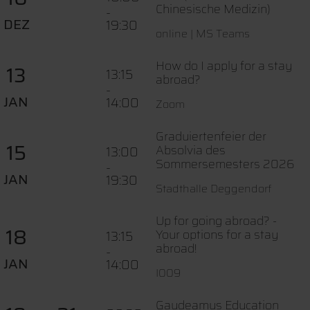
Chinesische Medizin)
-
DEZ
19:30
online | MS Teams
How do I apply for a stay
13
13:15
abroad?
-
JAN
14:00
Zoom
Graduiertenfeier der
15
Absolvia des
13:00
Sommersemesters 2026
-
JAN
19:30
Stadthalle Deggendorf
Up for going abroad? -
18
Your options for a stay
13:15
abroad!
-
JAN
14:00
I009
Gaudeamus Education