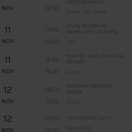
Rettungswesen
-
NOV
18:30
online | MS Teams
Study Worldwide:
11
13:00
General info + funding
-
NOV
14:00
I107
How do I apply for a stay
11
15:45
abroad?
-
NOV
16:30
Zoom
Vocatium Videochat
12
08:30
Messe
-
NOV
15:00
Online
12
International Lunch
12:00
-
Mensa THD
NOV
13:30