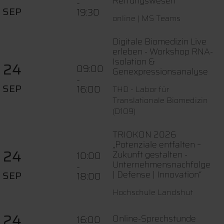
Rettungswesen
-
SEP
19:30
online | MS Teams
Digitale Biomedizin Live
erleben - Workshop RNA-
Isolation &
24
09:00
Genexpressionsanalyse
-
SEP
16:00
THD - Labor für
Translationale Biomedizin
(D109)
TRIOKON 2026
„Potenziale entfalten –
24
Zukunft gestalten -
10:00
Unternehmensnachfolge
-
SEP
| Defense | Innovation“
18:00
Hochschule Landshut
24
Online-Sprechstunde
16:00