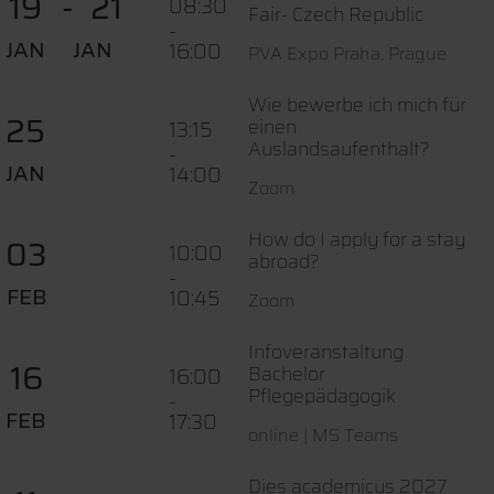
19
21
08:30
Fair- Czech Republic
-
JAN
JAN
16:00
PVA Expo Praha, Prague
Wie bewerbe ich mich für
25
einen
13:15
Auslandsaufenthalt?
-
JAN
14:00
Zoom
How do I apply for a stay
03
10:00
abroad?
-
FEB
10:45
Zoom
Infoveranstaltung
16
Bachelor
16:00
Pflegepädagogik
-
FEB
17:30
online | MS Teams
Dies academicus 2027