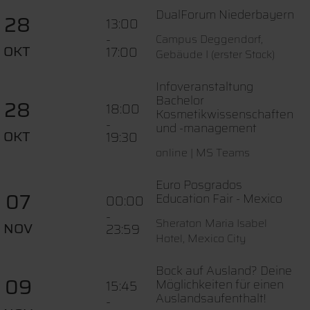
DualForum Niederbayern
28
13:00
-
Campus Deggendorf,
OKT
17:00
Gebäude I (erster Stock)
Infoveranstaltung
Bachelor
28
18:00
Kosmetikwissenschaften
-
und -management
OKT
19:30
online | MS Teams
Euro Posgrados
07
Education Fair - Mexico
00:00
-
Sheraton Maria Isabel
NOV
23:59
Hotel, Mexico City
Bock auf Ausland? Deine
09
Möglichkeiten für einen
15:45
Auslandsaufenthalt!
-