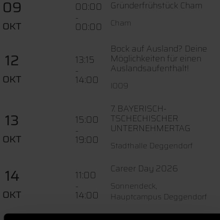
09
Gründerfrühstück Cham
00:00
-
Cham
OKT
00:00
Bock auf Ausland? Deine
12
Möglichkeiten für einen
13:15
Auslandsaufenthalt!
-
OKT
14:00
I009
7. BAYERISCH-
13
TSCHECHISCHER
15:00
UNTERNEHMERTAG
-
OKT
19:00
Stadthalle Deggendorf
Career Day 2026
14
11:00
-
Sonnendeck,
OKT
14:00
Hauptcampus Deggendorf
International Master