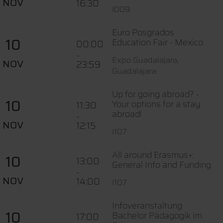
NOV
16:30
I009
Euro Posgrados
10
Education Fair - Mexico
00:00
-
Expo Guadalajara,
NOV
23:59
Guadalajara
Up for going abroad? -
10
Your options for a stay
11:30
abroad!
-
NOV
12:15
I107
All around Erasmus+:
10
13:00
General Info and Funding
-
NOV
14:00
I107
Infoveranstaltung
10
Bachelor Pädagogik im
17:00