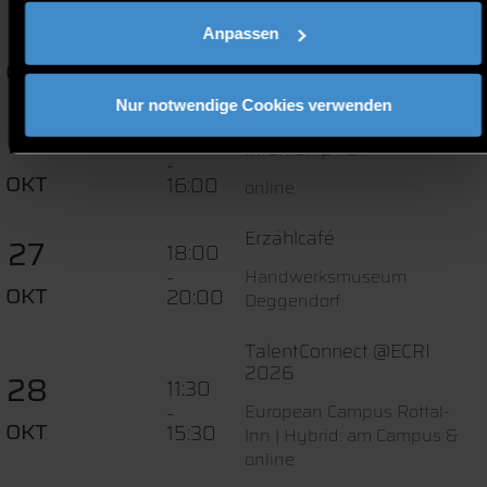
Gründungsstammtisch
21
17:00
Anpassen
-
Veilchengasse 2,
OKT
22:00
Deggendorf
Nur notwendige Cookies verwenden
HEROES Virtual
22
13:00
Internship Fair
-
OKT
16:00
online
Erzählcafé
27
18:00
-
Handwerksmuseum
OKT
20:00
Deggendorf
TalentConnect @ECRI
2026
28
11:30
-
European Campus Rottal-
OKT
15:30
Inn | Hybrid: am Campus &
online