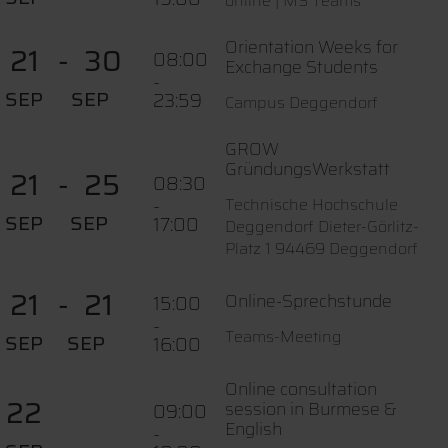
online | MS Teams
Orientation Weeks for
21
30
08:00
Exchange Students
-
SEP
SEP
23:59
Campus Deggendorf
GROW
GründungsWerkstatt
21
25
08:30
-
Technische Hochschule
SEP
SEP
17:00
Deggendorf Dieter-Görlitz-
Platz 1 94469 Deggendorf
21
21
Online-Sprechstunde
15:00
-
Teams-Meeting
SEP
SEP
16:00
Online consultation
22
session in Burmese &
09:00
English
-