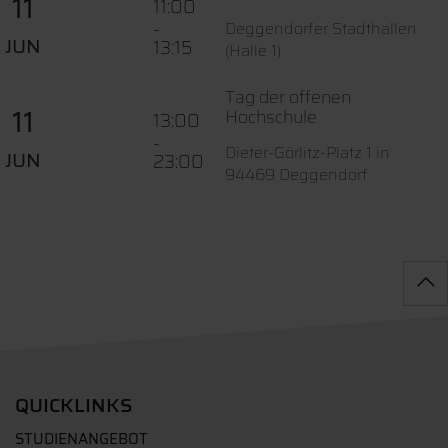
11
11:00
-
Deggendorfer Stadthallen
JUN
13:15
(Halle 1)
Tag der offenen
11
Hochschule
13:00
-
Dieter-Görlitz-Platz 1 in
JUN
23:00
94469 Deggendorf
QUICKLINKS
STUDIENANGEBOT