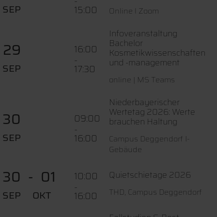
-
SEP
15:00
Online l Zoom
Infoveranstaltung
Bachelor
29
16:00
Kosmetikwissenschaften
-
und -management
SEP
17:30
online | MS Teams
Niederbayerischer
Wertetag 2026: Werte
30
09:00
brauchen Haltung
-
SEP
16:00
Campus Deggendorf I-
Gebäude
30
01
Quietschietage 2026
10:00
-
THD, Campus Deggendorf
SEP
OKT
16:00