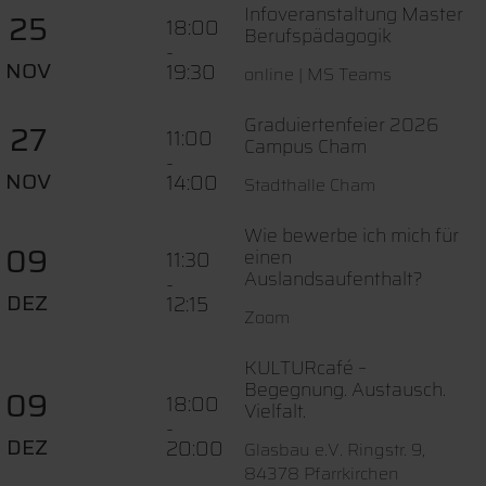
Infoveranstaltung Master
25
18:00
Berufspädagogik
-
NOV
19:30
online | MS Teams
Graduiertenfeier 2026
27
11:00
Campus Cham
-
NOV
14:00
Stadthalle Cham
Wie bewerbe ich mich für
09
einen
11:30
Auslandsaufenthalt?
-
DEZ
12:15
Zoom
KULTURcafé –
Begegnung. Austausch.
09
18:00
Vielfalt.
-
DEZ
20:00
Glasbau e.V. Ringstr. 9,
84378 Pfarrkirchen