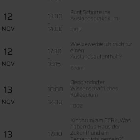
Fünf Schritte ins
12
13:00
Auslandspraktikum
-
NOV
14:00
I009
Wie bewerbe ich mich für
12
einen
17:30
Auslandsaufenthalt?
-
NOV
18:15
Zoom
Deggendorfer
13
Wissenschaftliches
10:00
Kolloquium
-
NOV
12:00
I 002
Kinderuni am ECRI: „Was
haben das Haus der
13
Zukunft und ein
17:00
Tamagotchi gemein?“