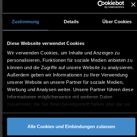
14
14:00
Webinar
-
OKT
15:00
Online l Zoom
Zustimmung
Details
Über Cookies
Kinderuni am ECRI: „Mein
Handy ist schlauer als ich
16
17:00
– oder doch nicht?“
Diese Webseite verwendet Cookies
-
OKT
18:00
Wir verwenden Cookies, um Inhalte und Anzeigen zu
European Campus Rottal-
Inn
personalisieren, Funktionen für soziale Medien anbieten zu
können und die Zugriffe auf unsere Website zu analysieren.
19
Außerdem geben wir Informationen zu Ihrer Verwendung
Master Webinar
18:00
unserer Website an unsere Partner für soziale Medien,
-
Online - MS Teams
OKT
19:00
Werbung und Analysen weiter. Unsere Partner führen diese
Informationen möglicherweise mit weiteren Daten
Up for going abroad? -
zusammen, die Sie ihnen bereitgestellt haben oder die sie
20
Your options for a stay
13:15
im Rahmen Ihrer Nutzung der Dienste gesammelt haben.
abroad!
-
OKT
14:00
I009
Alle Cookies und Einbindungen zulassen