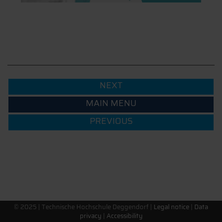
NEXT
MAIN MENU
PREVIOUS
© 2025 |
Technische Hochschule Deggendorf
|
Legal notice
|
Data
privacy
|
Accessibility