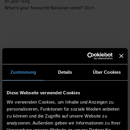
all year long
What's your favourite Bavarian word?
Doch
Zustimmung
Details
Über Cookies
Habib's adjustment to Germany
Diese Webseite verwendet Cookies
For Habib, one of the biggest differences between his home
Wir verwenden Cookies, um Inhalte und Anzeigen zu
country and Pfarrkirchen is the temperature. While winters
personalisieren, Funktionen für soziale Medien anbieten
further north get really cold, in Benin it usually doesn´t drop
below 17 degrees Celsius. So it took some time to get used to
zu können und die Zugriffe auf unsere Website zu
these differences.
analysieren. Außerdem geben wir Informationen zu Ihrer
Verwendung unserer Website an unsere Partner für