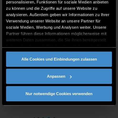
30.7.2024 |
personalisieren, Funktionen für soziale Medien anbieten
zu können und die Zugriffe auf unsere Website zu
analysieren. Außerdem geben wir Informationen zu Ihrer
Verwendung unserer Website an unsere Partner für
soziale Medien, Werbung und Analysen weiter. Unsere
Partner führen diese Informationen möglicherweise mit
weiteren Daten zusammen, die Sie ihnen bereitgestellt
haben oder die sie im Rahmen Ihrer Nutzung der Dienste
gesammelt haben.
Alle Cookies und Einbindungen zulassen
QUICKLINKS
STUDY PROGRAMMES
Anpassen
JOBS AT DIT
FOR BUSINESSES
PRESS
Nur notwendige Cookies verwenden
CONTACT
DIRECTIONS