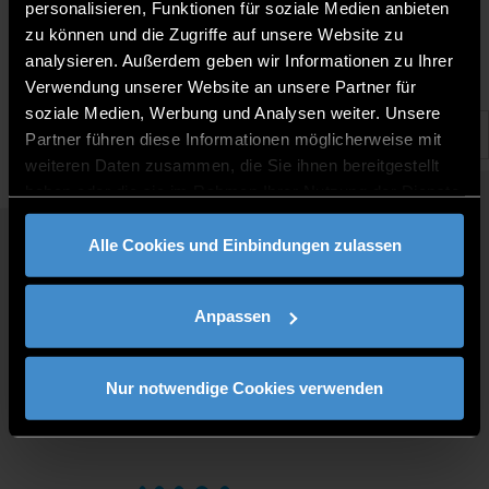
9.4.2025 |
personalisieren, Funktionen für soziale Medien anbieten
zu können und die Zugriffe auf unsere Website zu
analysieren. Außerdem geben wir Informationen zu Ihrer
Verwendung unserer Website an unsere Partner für
soziale Medien, Werbung und Analysen weiter. Unsere
Partner führen diese Informationen möglicherweise mit
weiteren Daten zusammen, die Sie ihnen bereitgestellt
haben oder die sie im Rahmen Ihrer Nutzung der Dienste
gesammelt haben.
Alle Cookies und Einbindungen zulassen
QUICKLINKS
STUDY PROGRAMMES
Anpassen
JOBS AT DIT
FOR BUSINESSES
PRESS
Nur notwendige Cookies verwenden
CONTACT
DIRECTIONS