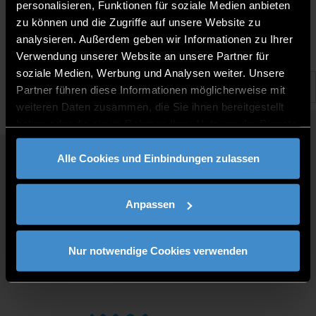
12.12.2022 |
personalisieren, Funktionen für soziale Medien anbieten
zu können und die Zugriffe auf unsere Website zu
analysieren. Außerdem geben wir Informationen zu Ihrer
Verwendung unserer Website an unsere Partner für
soziale Medien, Werbung und Analysen weiter. Unsere
Partner führen diese Informationen möglicherweise mit
weiteren Daten zusammen, die Sie ihnen bereitgestellt
haben oder die sie im Rahmen Ihrer Nutzung der Dienste
gesammelt haben.
Alle Cookies und Einbindungen zulassen
QUICKLINKS
STUDY PROGRAMMES
Anpassen
JOBS AT DIT
FOR BUSINESSES
PRESS
Nur notwendige Cookies verwenden
CONTACT
DIRECTIONS