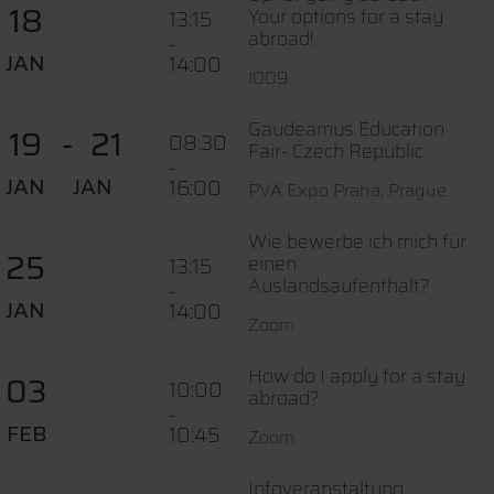
18
Your options for a stay
13:15
abroad!
-
JAN
14:00
I009
Gaudeamus Education
19
21
08:30
Fair- Czech Republic
-
JAN
JAN
16:00
PVA Expo Praha, Prague
Wie bewerbe ich mich für
25
einen
13:15
Auslandsaufenthalt?
-
JAN
14:00
Zoom
How do I apply for a stay
03
10:00
abroad?
-
FEB
10:45
Zoom
Infoveranstaltung