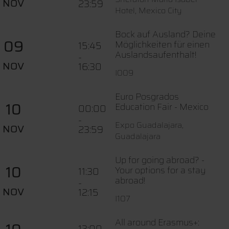
NOV
23:59
Hotel, Mexico City
Bock auf Ausland? Deine
09
Möglichkeiten für einen
15:45
Auslandsaufenthalt!
-
NOV
16:30
I009
Euro Posgrados
10
Education Fair - Mexico
00:00
-
Expo Guadalajara,
NOV
23:59
Guadalajara
Up for going abroad? -
10
Your options for a stay
11:30
abroad!
-
NOV
12:15
I107
All around Erasmus+:
13:00