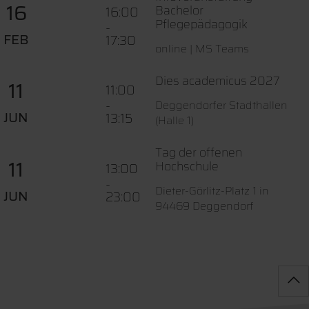
16
Bachelor
16:00
Pflegepädagogik
-
FEB
17:30
online | MS Teams
Dies academicus 2027
11
11:00
-
Deggendorfer Stadthallen
JUN
13:15
(Halle 1)
Tag der offenen
11
Hochschule
13:00
-
Dieter-Görlitz-Platz 1 in
JUN
23:00
94469 Deggendorf