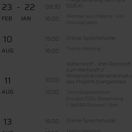
23
22
SGB XI
08:30
-
Wechsel aus Präsenz- und
FEB
JAN
16:00
Onlinephasen
10
Online-Sprechstunde
15:00
-
Teams-Meeting
AUG
16:00
Kohlenstoff - Vom Reststoff
zum Wertstoff //
Wissenstransferveranstalt
11
10:00
des Projekts EnergieKreis
-
AUG
12:00
Technologiezentrum
Energie (TZE), Wiesenweg
1, 94099 Ruhstorf / Rott
13
Online-Sprechstunde
16:00
-
Teams-Meeting