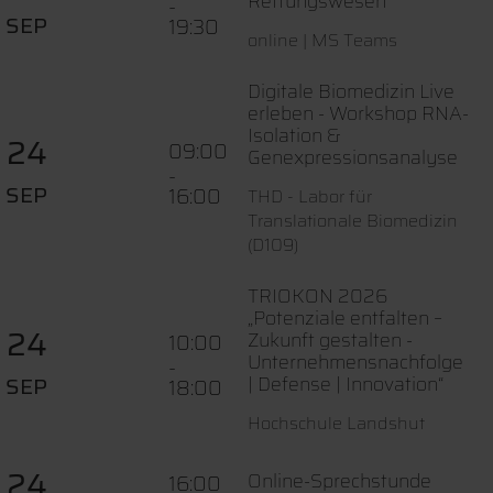
Rettungswesen
-
SEP
19:30
online | MS Teams
Digitale Biomedizin Live
erleben - Workshop RNA-
Isolation &
24
09:00
Genexpressionsanalyse
-
SEP
16:00
THD - Labor für
Translationale Biomedizin
(D109)
TRIOKON 2026
„Potenziale entfalten –
24
Zukunft gestalten -
10:00
Unternehmensnachfolge
-
SEP
| Defense | Innovation“
18:00
Hochschule Landshut
24
Online-Sprechstunde
16:00