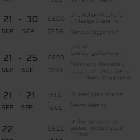
online | MS Teams
Orientation Weeks for
21
30
08:00
Exchange Students
-
SEP
SEP
23:59
Campus Deggendorf
GROW
GründungsWerkstatt
21
25
08:30
-
Technische Hochschule
SEP
SEP
17:00
Deggendorf Dieter-Görlitz-
Platz 1 94469 Deggendorf
21
21
Online-Sprechstunde
15:00
-
Teams-Meeting
SEP
SEP
16:00
Online consultation
22
session in Burmese &
09:00
English
-