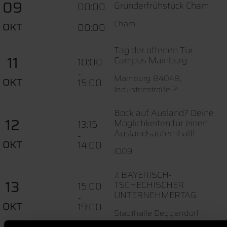
09
Gründerfrühstück Cham
00:00
-
Cham
OKT
00:00
Tag der offenen Tür
11
Campus Mainburg
10:00
-
Mainburg 84048,
OKT
15:00
Industriestraße 2
Bock auf Ausland? Deine
12
Möglichkeiten für einen
13:15
Auslandsaufenthalt!
-
OKT
14:00
I009
7. BAYERISCH-
13
TSCHECHISCHER
15:00
UNTERNEHMERTAG
-
OKT
19:00
Stadthalle Deggendorf