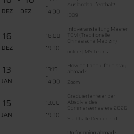
Auslandsaufenthalt!
-
DEZ
DEZ
14:00
I009
Infoveranstaltung Master
16
TCM (Traditionelle
18:00
Chinesische Medizin)
-
DEZ
19:30
online | MS Teams
How do I apply for a stay
13
13:15
abroad?
-
JAN
14:00
Zoom
Graduiertenfeier der
15
Absolvia des
13:00
Sommersemesters 2026
-
JAN
19:30
Stadthalle Deggendorf
Up for going abroad? -