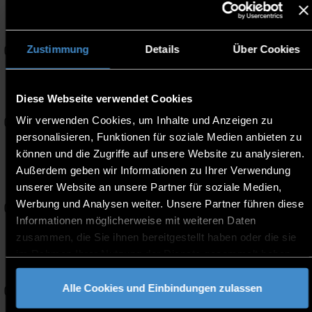
Career Day 2026
14
11:00
-
Sonnendeck,
OKT
14:00
Zustimmung
Details
Über Cookies
Hauptcampus Deggendorf
International Master
14
14:00
Webinar
Diese Webseite verwendet Cookies
-
OKT
15:00
Wir verwenden Cookies, um Inhalte und Anzeigen zu
Online l Zoom
personalisieren, Funktionen für soziale Medien anbieten zu
Kinderuni am ECRI: „Mein
können und die Zugriffe auf unsere Website zu analysieren.
Handy ist schlauer als ich
Außerdem geben wir Informationen zu Ihrer Verwendung
16
17:00
– oder doch nicht?“
unserer Website an unsere Partner für soziale Medien,
-
OKT
Werbung und Analysen weiter. Unsere Partner führen diese
18:00
European Campus Rottal-
Informationen möglicherweise mit weiteren Daten
Inn
zusammen, die Sie ihnen bereitgestellt haben oder die sie
im Rahmen Ihrer Nutzung der Dienste gesammelt haben.
19
Master Webinar
18:00
-
Online - MS Teams
OKT
19:00
Alle Cookies und Einbindungen zulassen