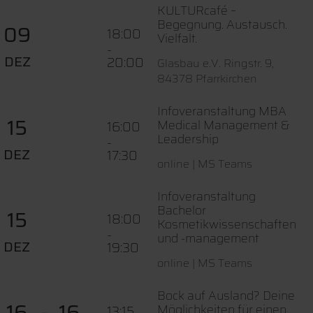
KULTURcafé –
Begegnung. Austausch.
09
18:00
Vielfalt.
-
DEZ
20:00
Glasbau e.V. Ringstr. 9,
84378 Pfarrkirchen
Infoveranstaltung MBA
15
Medical Management &
16:00
Leadership
-
DEZ
17:30
online | MS Teams
Infoveranstaltung
Bachelor
15
18:00
Kosmetikwissenschaften
-
und -management
DEZ
19:30
online | MS Teams
Bock auf Ausland? Deine
16
16
Möglichkeiten für einen
13:15