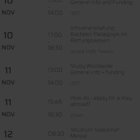
10
General Info and Funding
-
NOV
14:00
I107
Infoveranstaltung
10
Bachelor Pädagogik im
17:00
Rettungswesen
-
NOV
18:30
online | MS Teams
Study Worldwide:
11
13:00
General info + funding
-
NOV
14:00
I107
How do I apply for a stay
11
15:45
abroad?
-
NOV
16:30
Zoom
Vocatium Videochat
12
08:30
Messe