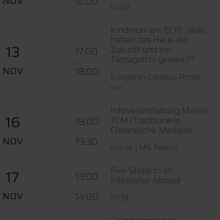
NOV
12:00
I 002
Kinderuni am ECRI: „Was
haben das Haus der
13
Zukunft und ein
17:00
Tamagotchi gemein?“
-
NOV
18:00
European Campus Rottal-
Inn
Infoveranstaltung Master
16
TCM (Traditionelle
18:00
Chinesische Medizin)
-
NOV
19:30
online | MS Teams
Five Steps to an
17
13:00
Internship Abroad
-
NOV
14:00
I009