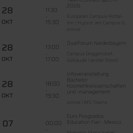
2026
28
11:30
-
European Campus Rottal-
OKT
15:30
Inn | Hybrid: am Campus &
online
DualForum Niederbayern
28
13:00
-
Campus Deggendorf,
OKT
17:00
Gebäude I (erster Stock)
Infoveranstaltung
Bachelor
28
18:00
Kosmetikwissenschaften
-
und -management
OKT
19:30
online | MS Teams
Euro Posgrados
07
Education Fair - Mexico
00:00
-
Sheraton Maria Isabel