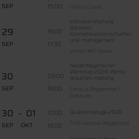
-
SEP
15:00
Online l Zoom
Infoveranstaltung
Bachelor
29
16:00
Kosmetikwissenschaften
-
und -management
SEP
17:30
online | MS Teams
Niederbayerischer
Wertetag 2026: Werte
30
09:00
brauchen Haltung
-
SEP
16:00
Campus Deggendorf I-
Gebäude
30
01
Quietschietage 2026
10:00
-
THD, Campus Deggendorf
SEP
OKT
16:00