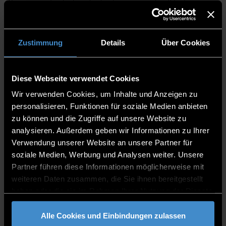
the equivalent of a student union and will help you
with general information about studying. You can get
information on university catering (Mensa, cafeteria),
educational support, social counselling or student
Zustimmung
Details
Über Cookies
housing:
Student Accommodation by the
Studierendenwerk
Diese Webseite verwendet Cookies
Studierendenwerk Niederbayern/Oberpfalz
Wir verwenden Cookies, um Inhalte und Anzeigen zu
personalisieren, Funktionen für soziale Medien anbieten
Albertus-Magnus-Strasse 4
zu können und die Zugriffe auf unsere Website zu
93053 Regensburg
analysieren. Außerdem geben wir Informationen zu Ihrer
Germany
Verwendung unserer Website an unsere Partner für
Deggendorf Office
soziale Medien, Werbung und Analysen weiter. Unsere
ITC2, Building C, 2nd Floor, Room 255a
Partner führen diese Informationen möglicherweise mit
Dieter-Görlitz-Platz 2, 94469 Deggendorf, Germany
weiteren Daten zusammen, die Sie ihnen bereitgestellt
Opening hours: Mon, Wed, Fri 9.00 – 11.00 am
haben oder die sie im Rahmen Ihrer Nutzung der Dienste
Phone:
0049 991 3615-601
and
0049 991 3615-602
gesammelt haben.
Alle Cookies und Einbindungen zulassen