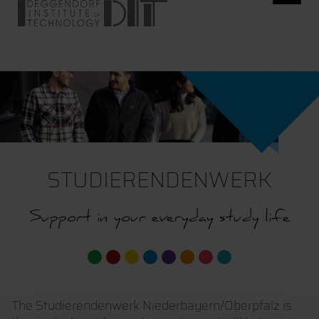
STUDIERENDENWERK
Support in your everyday study life
The Studierendenwerk Niederbayern/Oberpfalz is