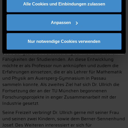
Alle Cookies und Einbindungen zulassen
Dissertation gestellte Fra­gen zur Komplexität der
Arithmetik der auf hyperelliptischen Kurven basierenden
Kryptosystemen.
Anpassen
In den letzten Jahren war Dr. Ullrich als Lehrbeauftragter
für Mathematik und als nebenberufliche Lehrkraft für
besondere Aufgaben an der Hochschule Deggendorf tätig.
Nur notwendige Cookies verwenden
Zuletzt begann er mit der Entwicklung von E-Learning-
Tools zur gezielten Verbesserung der mathematischen
Fähigkeiten der Studierenden. An diese Entwicklung
möchte er als Professor nun anknüpfen und zudem die
Erfahrungen einsetzen, die er als Lehrer für Mathematik
und Physik am Auersperg-Gymnasium in Passau
sammeln konnte. Als zweites Ziel hat sich Dr. Ullrich die
Fortsetzung der an der TU München be­gonnenen
Forschungsprojekte in enger Zusammenarbeit mit der
Industrie gesetzt.
Seine Freizeit verbringt Dr. Ullrich gerne mit seiner Frau
und seinen zwei Kindern, sowie dem Berner-Sennenhund
Josef. Des Weiteren interessiert er sich für