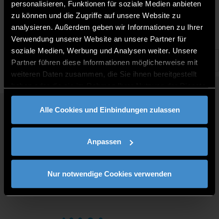
6.8.2020 | Technologie Campus Grafenau
personalisieren, Funktionen für soziale Medien anbieten
zu können und die Zugriffe auf unsere Website zu
analysieren. Außerdem geben wir Informationen zu Ihrer
Verwendung unserer Website an unsere Partner für
soziale Medien, Werbung und Analysen weiter. Unsere
Partner führen diese Informationen möglicherweise mit
weiteren Daten zusammen, die Sie ihnen bereitgestellt
haben oder die sie im Rahmen Ihrer Nutzung der Dienste
gesammelt haben.
Alle Cookies und Einbindungen zulassen
QUICKLINKS
STUDY PROGRAMMES
Anpassen
JOBS AT DIT
FOR BUSINESSES
PRESS
Nur notwendige Cookies verwenden
CONTACT
DIRECTIONS