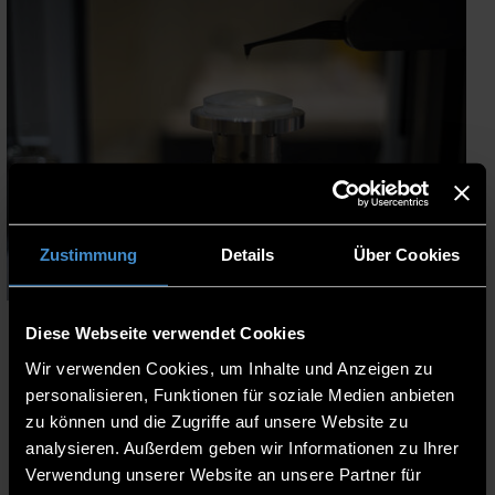
Zustimmung
Details
Über Cookies
Originating from the two faculties of Mechanical
Diese Webseite verwendet Cookies
Engineering/Mechatronics and Electrical
Engineering/Media Technology, the Optical
Wir verwenden Cookies, um Inhalte und Anzeigen zu
Engineering Laboratory (LOE) at the Deggendorf and
personalisieren, Funktionen für soziale Medien anbieten
Teisnach sites has made a name for itself in the
zu können und die Zugriffe auf unsere Website zu
optics industry since 2002.
analysieren. Außerdem geben wir Informationen zu Ihrer
Verwendung unserer Website an unsere Partner für
Whether process development and optimization,