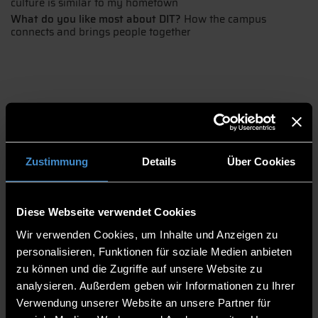
culture is similar to my hometown
What do you like most about DIT?
How the campus
connects and brings people together
Zustimmung
Details
Über Cookies
Christian's demanding role at the ECRI
Diese Webseite verwendet Cookies
Wir verwenden Cookies, um Inhalte und Anzeigen zu
personalisieren, Funktionen für soziale Medien anbieten
Christian is dean of the European Campus Rottal-Inn and
professor. His teaching focuses on tourism management. He grew
zu können und die Zugriffe auf unsere Website zu
up in Upper Austria, which shares a border with
analysieren. Außerdem geben wir Informationen zu Ihrer
Bavaria. So Pfarrkirchen and theRottal-Inn region are very close
Verwendung unserer Website an unsere Partner für
to where he grew up.