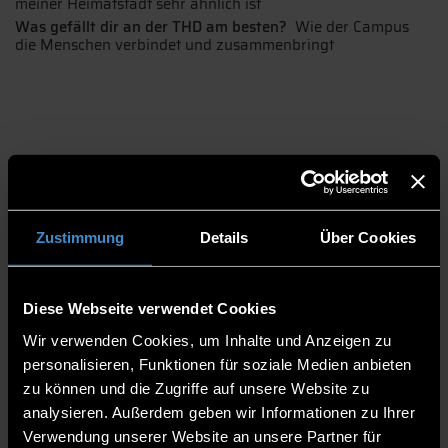
meiner Heimatstadt sehr ähnlich ist
Was gefällt dir an der THD am besten?
Wie der Campus
die Menschen verbindet und zusammenbringt
Zustimmung
Details
Über Cookies
Christians anspruchsvolle Rolle am ECRI
Diese Webseite verwendet Cookies
Wir verwenden Cookies, um Inhalte und Anzeigen zu
Christian ist Dekan des European Campus Rottal-Inn und
personalisieren, Funktionen für soziale Medien anbieten
Professor. Seine Lehrtätigkeit konzentriert sich auf
zu können und die Zugriffe auf unsere Website zu
Tourismusmanagement. Aufgewachsen ist er in Oberösterreich,
analysieren. Außerdem geben wir Informationen zu Ihrer
das an Bayern grenzt. Pfarrkirchen und die Region Rottal-Inn sind
Verwendung unserer Website an unsere Partner für
also ganz in der Nähe seines Heimatortes.