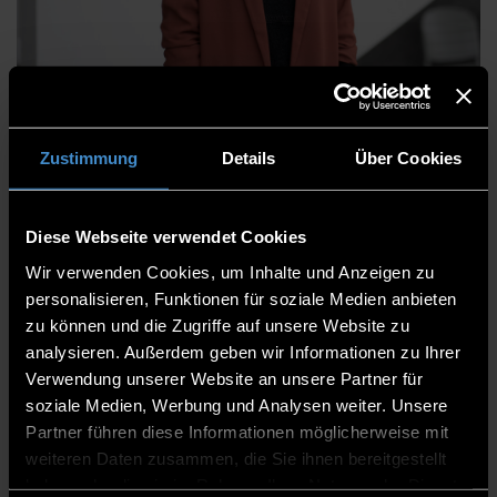
Julia Stallinger, M.Sc.
Zustimmung
Details
Über Cookies
Projektmitarbeiterin “ProForTHD”
Berufungsverfahren
Diese Webseite verwendet Cookies
Dual Career Service
Wir verwenden Cookies, um Inhalte und Anzeigen zu
personalisieren, Funktionen für soziale Medien anbieten
Abteilung Human-Resource-Management
zu können und die Zugriffe auf unsere Website zu
Personalmanagement Berufungsverfahren
analysieren. Außerdem geben wir Informationen zu Ihrer
Verwendung unserer Website an unsere Partner für
in Elternzeit
soziale Medien, Werbung und Analysen weiter. Unsere
Partner führen diese Informationen möglicherweise mit
H 210
weiteren Daten zusammen, die Sie ihnen bereitgestellt
0991/3615-8364
haben oder die sie im Rahmen Ihrer Nutzung der Dienste