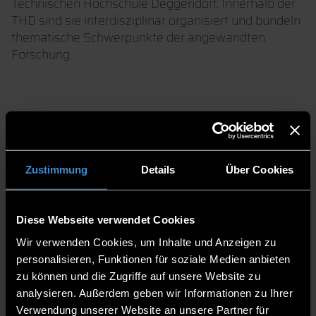
Technischen Hochschule Deggendorf. Innerhalb der
THD sind sie interdisziplinär organisiert und bündeln
thematische Schwerpunkte der angewandten
Forschung.
DIE INSTITUTE
IM ÜBERBLICK
Zustimmung
Details
Über Cookies
FRAUNHOFER
Diese Webseite verwendet Cookies
ANWENDUNGSZENTRUM CT IN
Wir verwenden Cookies, um Inhalte und Anzeigen zu
DER MESSTECHNICK (CTMT)
personalisieren, Funktionen für soziale Medien anbieten
INSTITUT FÜR QUALITÄTS- &
zu können und die Zugriffe auf unsere Website zu
MATERIALANALYSEN (IQMA)
analysieren. Außerdem geben wir Informationen zu Ihrer
Verwendung unserer Website an unsere Partner für