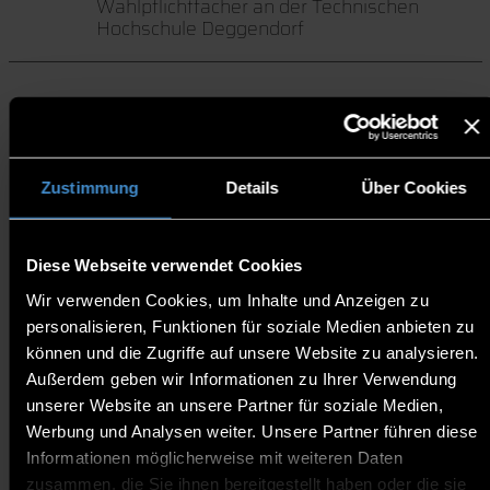
Wahlpflichtfächer an der Technischen
Hochschule Deggendorf
Studien- und Prüfungsordnungen der Fakultäten
Zustimmung
Details
Über Cookies
Die Studienordnung und der Studienplan
Diese Webseite verwendet Cookies
beschreiben die Rahmenbedingungen und
Regelungen für ein ordnungsgemäßes Studium an
Wir verwenden Cookies, um Inhalte und Anzeigen zu
der Technischen Hochschule Deggendorf. Anhand
personalisieren, Funktionen für soziale Medien anbieten zu
der Studienordnung können die Studierenden ihr
können und die Zugriffe auf unsere Website zu analysieren.
Studium planen und Stundenpläne für jedes
Außerdem geben wir Informationen zu Ihrer Verwendung
Semester erstellen. Die rechtlichen
unserer Website an unsere Partner für soziale Medien,
Rahmenbedingungen sind in den dazu gehörigen
Werbung und Analysen weiter. Unsere Partner führen diese
Prüfungsordnungen geregelt.
Informationen möglicherweise mit weiteren Daten
zusammen, die Sie ihnen bereitgestellt haben oder die sie