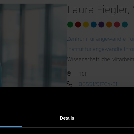
Laura Fiegler,
Zentrum für angewandte Fo
Institut für angewandte Inf
Wissenschaftliche Mitarbeit
TCF
08551/91764-31
Details