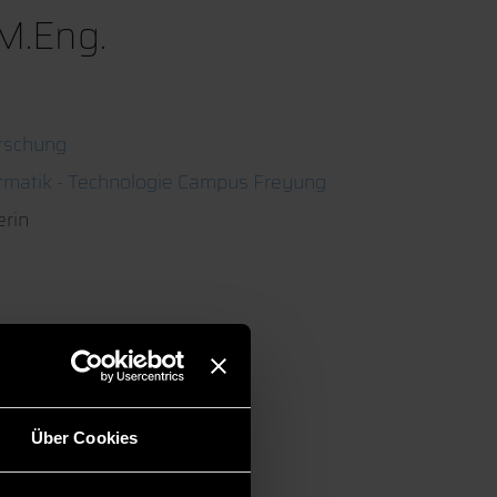
 M.Eng.
rschung
ormatik - Technologie Campus Freyung
erin
Über Cookies