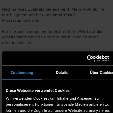
Nachhaltiges Qualitätsmanagement: Mehr Profitabilität
durch systematische und überprüfbare
Prozessoptimierung
Für alle, die in einem ersten Schritt ihren Wert auf dem
Arbeitsmarkt steigern und ihre beruflichen Chancen
erhöhen wollen.
Als Yellow Belt sind Sie:
- ein selbständiger Bearbeiter und Leiter
überschaubarer Verbesserungsprojekte in allen
Zustimmung
Details
Über Cookie
Bereichen, da Sie die nötigen Teamwerkzeuge und die
bewährten Methoden kennen
- ein wertvoller Partner und wichtiger Treiber für die
Diese Webseite verwendet Cookies
kontinuierliche Prozessoptimierung auch auf
internationalem Parkett
Wir verwenden Cookies, um Inhalte und Anzeigen zu
- ein kompetenter Unterstützer von Green Belts und
personalisieren, Funktionen für soziale Medien anbieten zu
Black Belts
können und die Zugriffe auf unsere Website zu analysieren.