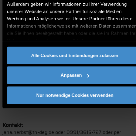
Außerdem geben wir Informationen zu Ihrer Verwendung
Kursdauer:
unserer Website an unsere Partner für soziale Medien,
1 Tag: 9:00 Uhr-17:00 Uhr
Werbung und Analysen weiter. Unsere Partner führen diese
Informationen möglicherweise mit weiteren Daten zusammen
Teilnehmerkreis:
die Sie ihnen bereitgestellt haben oder die sie im Rahmen Ihr
- Führungskräfte, Spezialisten, Fachkräfte, Mitarbeiter
Nutzung der Dienste gesammelt haben.
und Studierende aus allen Bereichen
- Interessenten aus Produktions-, Dienstleistungs- und
Handelsunternehmen.
Alle Cookies und Einbindungen zulassen
- Alle, die Six Sigma in ihrem Unternehmen einführen
möchten oder sich über die Methode informieren wollen
Anpassen
Abschluss und Zertifizierung:
Hochschulzertifikat nach Onlineabschlusstest; Beginn
direkt nach Kursabschluss oder am Folgetag - frei
Nur notwendige Cookies verwenden
wählbar
Kontakt:
jana.herbst@th-deg.de oder 0991/3615-727 oder per