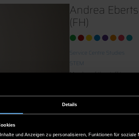
Andrea Ebertse
(FH)
Service Centre Studies
STEM
Member of the staff team
EC 2.20
0991/3615-8863
Details
Cookies
nhalte und Anzeigen zu personalisieren, Funktionen für soziale