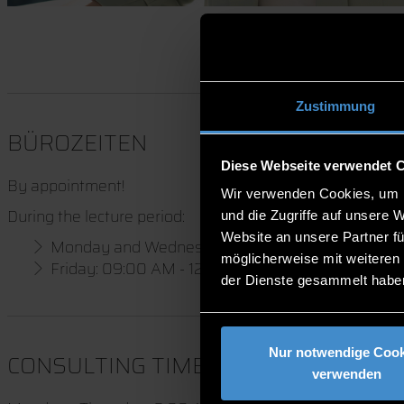
Zustimmung
BÜROZEITEN
Diese Webseite verwendet 
By appointment!
Wir verwenden Cookies, um I
During the lecture period:
und die Zugriffe auf unsere 
Website an unsere Partner fü
Monday and Wednesday: 9:00 AM - 12:00 PM and
möglicherweise mit weiteren
Friday: 09:00 AM - 12:00 PM
der Dienste gesammelt habe
Nur notwendige Cook
CONSULTING TIME
verwenden