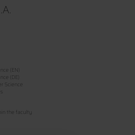
.A.
gence (EN)
ence (DE)
r Science
gs
in the faculty