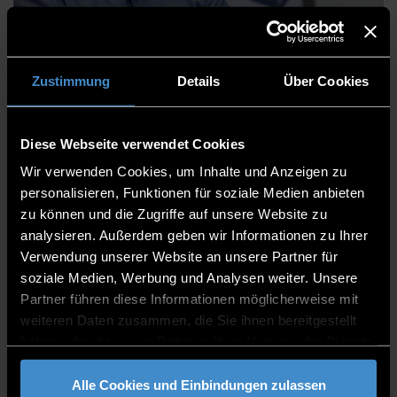
Manuel Paternoster
Zustimmung
Details
Über Cookies
Diese Webseite verwendet Cookies
Centre for Applied Research
Wir verwenden Cookies, um Inhalte und Anzeigen zu
Technology application centre Spiegelau
personalisieren, Funktionen für soziale Medien anbieten
zu können und die Zugriffe auf unsere Website zu
Project Member
analysieren. Außerdem geben wir Informationen zu Ihrer
Verwendung unserer Website an unsere Partner für
1.7
soziale Medien, Werbung und Analysen weiter. Unsere
0991/3615-8760
Partner führen diese Informationen möglicherweise mit
weiteren Daten zusammen, die Sie ihnen bereitgestellt
haben oder die sie im Rahmen Ihrer Nutzung der Dienste
gesammelt haben.
Alle Cookies und Einbindungen zulassen