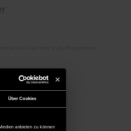
er
istration & Part-time Study Programmes
Über Cookies
 Medien anbieten zu können