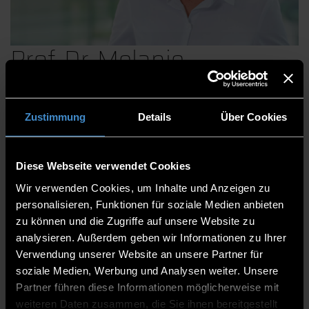
Prof. Dr. Melanie
Kappelmann-Fenzl
Zustimmung
Details
Über Cookies
Faculty of Computer Science
Diese Webseite verwendet Cookies
Professors
Wir verwenden Cookies, um Inhalte und Anzeigen zu
Professor
personalisieren, Funktionen für soziale Medien anbieten
zu können und die Zugriffe auf unsere Website zu
K 008
analysieren. Außerdem geben wir Informationen zu Ihrer
Verwendung unserer Website an unsere Partner für
0991/3615-473
soziale Medien, Werbung und Analysen weiter. Unsere
Partner führen diese Informationen möglicherweise mit
weiteren Daten zusammen, die Sie ihnen bereitgestellt