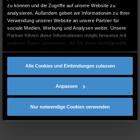
zu können und die Zugriffe auf unsere Website zu
R 112
analysieren. Außerdem geben wir Informationen zu Ihrer
0991/3615-324
Verwendung unserer Website an unsere Partner für
soziale Medien, Werbung und Analysen weiter. Unsere
Partner führen diese Informationen möglicherweise mit
weiteren Daten zusammen, die Sie ihnen bereitgestellt
haben oder die sie im Rahmen Ihrer Nutzung der Dienste
gesammelt haben.
CONSULTING TIME
Alle Cookies und Einbindungen zulassen
on appointment
Anpassen
Nur notwendige Cookies verwenden
PUBLICATIONS