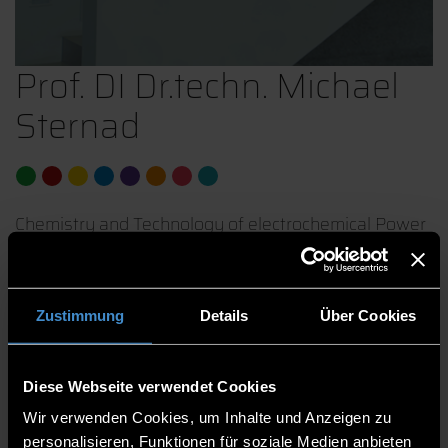
Prof. DI Dr.techn. Michael
Sternad
Chemistry and Technology of electrochemical Power
Sources
Faculty of Electrical Engineering and Media
Zustimmung
Details
Über Cookies
Technology
Professors
Diese Webseite verwendet Cookies
Professor
Wir verwenden Cookies, um Inhalte und Anzeigen zu
Scientific Director | Modern Mobility Research Center
personalisieren, Funktionen für soziale Medien anbieten